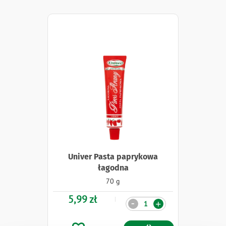
Univer Pasta paprykowa
łagodna
70 g
5,99 zł
Ilość
-
+