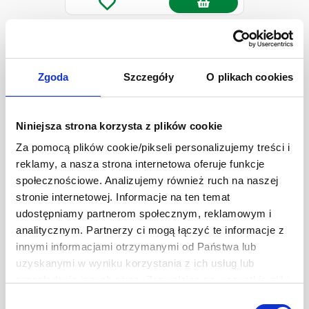
Zgoda
Szczegóły
O plikach cookies
Niniejsza strona korzysta z plików cookie
Za pomocą plików cookie/pikseli personalizujemy treści i
reklamy, a nasza strona internetowa oferuje funkcje
społecznościowe. Analizujemy również ruch na naszej
stronie internetowej. Informacje na ten temat
udostępniamy partnerom społecznym, reklamowym i
Univer Pasta paprykowa ostra
analitycznym. Partnerzy ci mogą łączyć te informacje z
70 g
innymi informacjami otrzymanymi od Państwa lub
uzyskanymi w wyniku korzystania z ich usług lub
5,99 zł
Ilość
-
+
przeglądania innych stron. Zezwalając na wszystkie pliki
cookie, wyrażają Państwo na to zgodę. Ten baner
Wybór