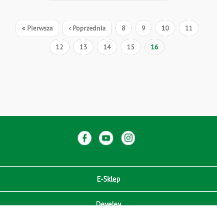
Stronicowanie
Pierwsza
« Pierwsza
Poprzednia
‹ Poprzednia
Strona
8
Strona
9
Strona
10
Strona
11
strona
strona
Strona
12
Strona
13
Strona
14
Strona
15
Bieżąca
16
strona
E-Sklep
Develey