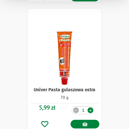
Univer Pasta gulaszowa ostra
70 g
5,99 zł
Ilość
-
+