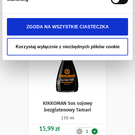
jest Develey Polska Sp. z o.o z siedzibą w Warszawie
przy ul. Batalionu Platerówek 3, 03-308 Warszawa.
Więcej informacji o przetwarzaniu danych osobowych
jest w
Polityki prywatności
.
1szt.
6szt.
ZGODA NA WSZYSTKIE CIASTECZKA
Naklejki
Korzystaj wyłącznie z niezbędnych plików cookie
KIKKOMAN Sos sojowy
bezglutenowy Tamari
150 ml
15,99 zł
Ilość
-
+