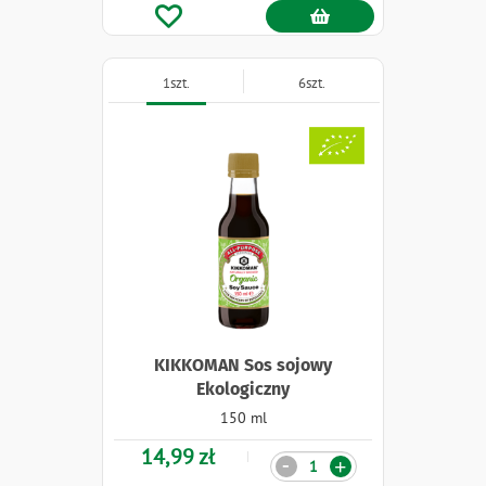
1szt.
6szt.
Naklejki
KIKKOMAN Sos sojowy
Ekologiczny
150 ml
14,99 zł
Ilość
-
+