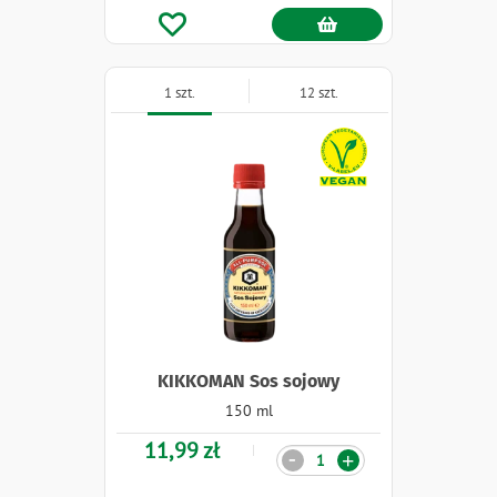
1 szt.
12 szt.
Naklejki
KIKKOMAN Sos sojowy
150 ml
11,99 zł
Ilość
-
+