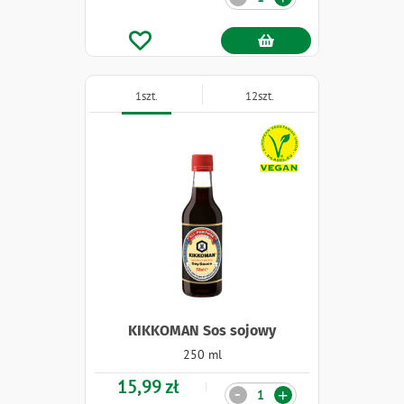
1szt.
12szt.
Naklejki
KIKKOMAN Sos sojowy
250 ml
15,99 zł
Ilość
-
+