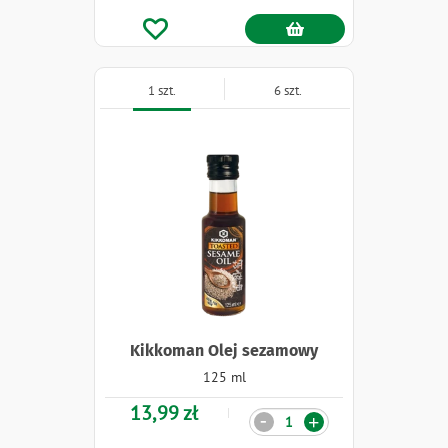
1 szt.
6 szt.
Kikkoman Olej sezamowy
125 ml
13,99 zł
Ilość
-
+