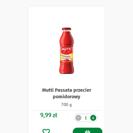
Mutti Passata przecier
pomidorowy
700 g
9,99 zł
Ilość
-
+