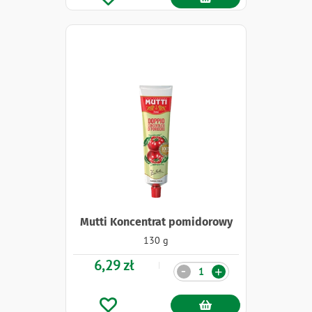
Mutti Koncentrat pomidorowy
130 g
6,29 zł
Ilość
-
+