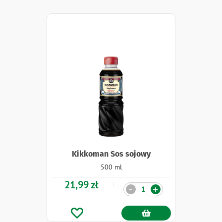
Kikkoman Sos sojowy
500 ml
21,99 zł
Ilość
-
+