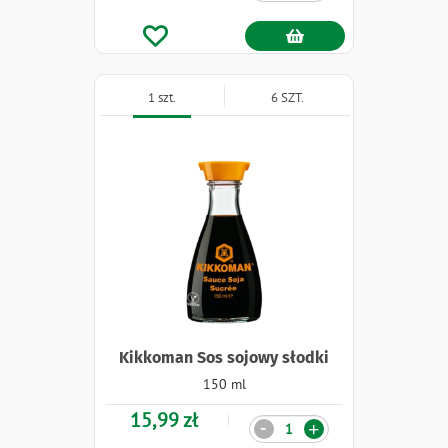
1 szt.
6 SZT.
Kikkoman Sos sojowy słodki
150 ml
15,99 zł
Ilość
-
+