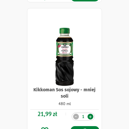
Kikkoman Sos sojowy - mniej
soli
480 ml
21,99 zł
Ilość
-
+