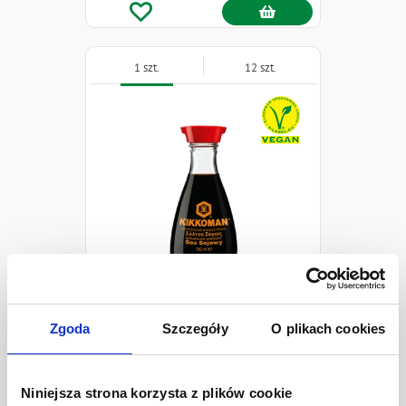
1 szt.
12 szt.
Naklejki
KIKKOMAN Sos sojowy
150 ml
Zgoda
Szczegóły
O plikach cookies
12,48 zł
Ilość
-
+
Niniejsza strona korzysta z plików cookie