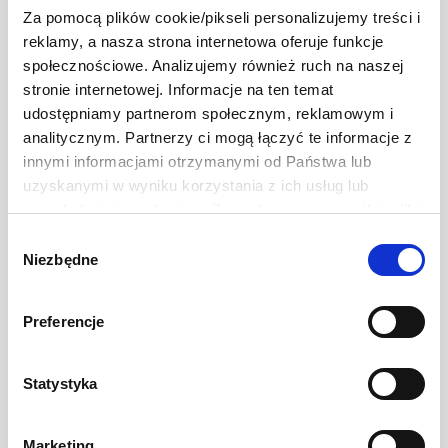
Za pomocą plików cookie/pikseli personalizujemy treści i
reklamy, a nasza strona internetowa oferuje funkcje
społecznościowe. Analizujemy również ruch na naszej
stronie internetowej. Informacje na ten temat
Naklejki
udostępniamy partnerom społecznym, reklamowym i
analitycznym. Partnerzy ci mogą łączyć te informacje z
innymi informacjami otrzymanymi od Państwa lub
uzyskanymi w wyniku korzystania z ich usług lub
przeglądania innych stron. Zezwalając na wszystkie pliki
cookie, wyrażają Państwo na to zgodę. Ten baner
Wybór
umożliwia ustawienie swoich preferencji tylko na naszej
Niezbędne
zgody
stronie. Administratorem danych osobowych jest Develey
Polska Sp. z o.o. z siedzibą w Warszawie przy ul.
Preferencje
Mutti Sos pomidorowy z
Batalionu Platerówek 3, 03-308 Warszawa. Więcej
czosnkiem
informacji na temat przetwarzania danych osobowych
400 g
znajduje się w Polityce Prywatności.
Statystyka
Ten baner umożliwia ustawienie Twoich preferencji tylko
11,99 zł
Ilość
-
+
na naszej stronie. Administratorem danych osobowych
Marketing