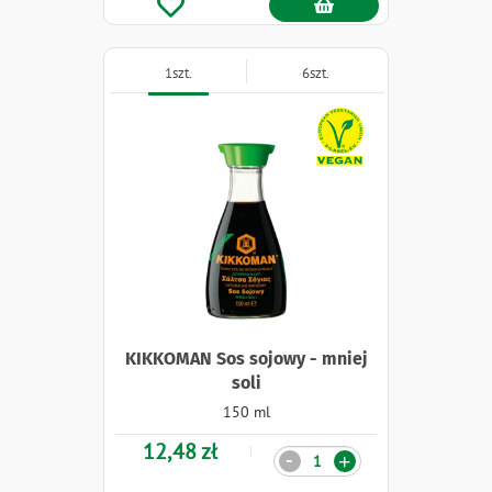
1szt.
6szt.
Naklejki
KIKKOMAN Sos sojowy - mniej
soli
150 ml
12,48 zł
Ilość
-
+