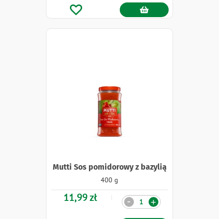
Mutti Sos pomidorowy z bazylią
400 g
11,99 zł
Ilość
-
+