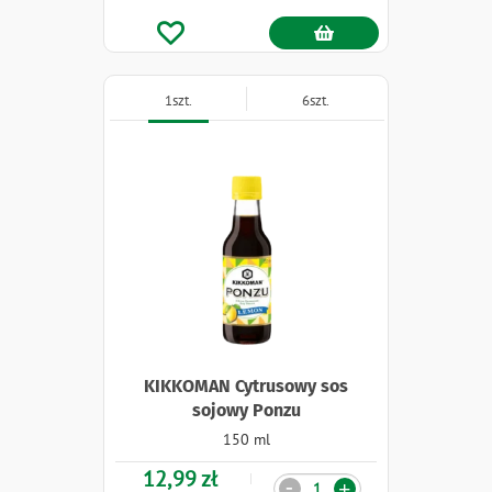
1szt.
6szt.
KIKKOMAN Cytrusowy sos
sojowy Ponzu
150 ml
12,99 zł
Ilość
-
+