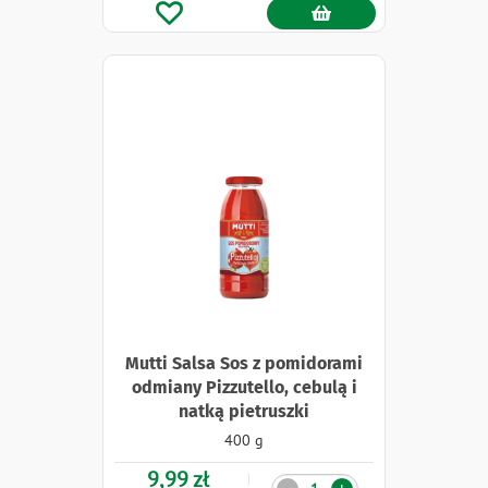
Mutti Salsa Sos z pomidorami
odmiany Pizzutello, cebulą i
natką pietruszki
400 g
9,99 zł
Ilość
-