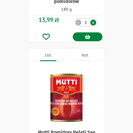
pomidorów
180 g
13,99 zł
Ilość
-
+
1szt.
6szt.
Mutti Pomidory Pelati San