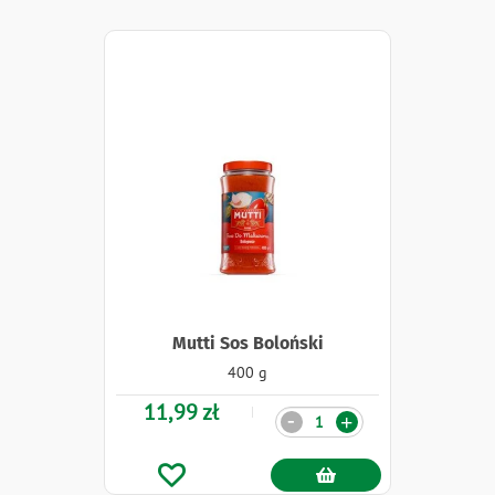
Mutti Sos Boloński
400 g
11,99 zł
Ilość
-
+