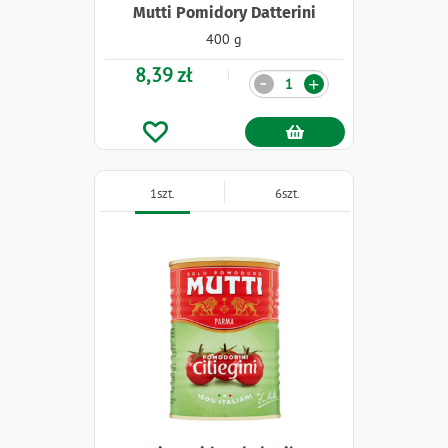
Mutti Pomidory Datterini
400 g
8,39 zł
Ilość
-
+
1szt.
6szt.