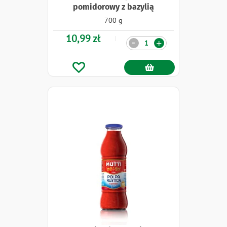
pomidorowy z bazylią
700 g
10,99 zł
Ilość
-
+