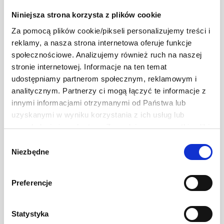
180 g
Niniejsza strona korzysta z plików cookie
13,99 zł
Ilość
-
+
Za pomocą plików cookie/pikseli personalizujemy treści i
reklamy, a nasza strona internetowa oferuje funkcje
społecznościowe. Analizujemy również ruch na naszej
stronie internetowej. Informacje na ten temat
udostępniamy partnerom społecznym, reklamowym i
analitycznym. Partnerzy ci mogą łączyć te informacje z
innymi informacjami otrzymanymi od Państwa lub
uzyskanymi w wyniku korzystania z ich usług lub
przeglądania innych stron. Zezwalając na wszystkie pliki
cookie, wyrażają Państwo na to zgodę. Ten baner
Wybór
umożliwia ustawienie swoich preferencji tylko na naszej
Niezbędne
zgody
stronie. Administratorem danych osobowych jest Develey
Polska Sp. z o.o. z siedzibą w Warszawie przy ul.
Preferencje
Batalionu Platerówek 3, 03-308 Warszawa. Więcej
informacji na temat przetwarzania danych osobowych
Mutti Pesto z pomarańczowych
znajduje się w Polityce Prywatności.
Statystyka
pomidorów
Ten baner umożliwia ustawienie Twoich preferencji tylko