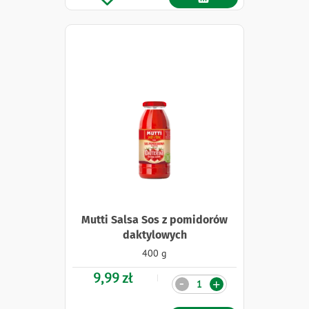
Mutti Salsa Sos z pomidorów
daktylowych
400 g
9,99 zł
Ilość
-
+