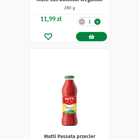
280 g
11,99 zł
Ilość
-
+
Mutti Passata przecier