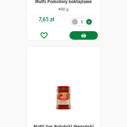
Mutti Pomidory koktajlowe
400 g
7,65 zł
Ilość
-
+
Mutti Sos Boloński Wegański