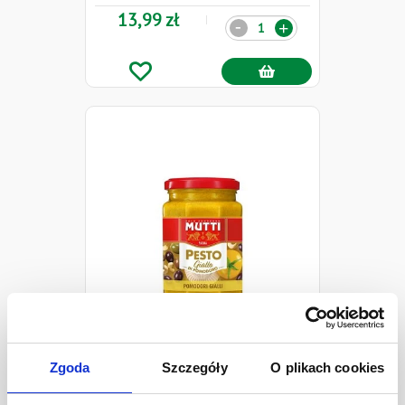
13,99 zł
Ilość
-
+
Mutti Pesto Giallo z żółtych
Zgoda
Szczegóły
O plikach cookies
pomidorów