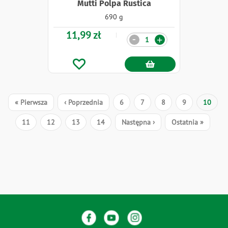
Mutti Polpa Rustica
690 g
11,99 zł
Ilość
-
+
Stronicowanie
Pierwsza
« Pierwsza
Poprzednia
‹ Poprzednia
Strona
6
Strona
7
Strona
8
Strona
9
Bieżąca
10
strona
strona
strona
Strona
11
Strona
12
Strona
13
Strona
14
Następna
Następna ›
Ostatnia
Ostatnia »
strona
strona