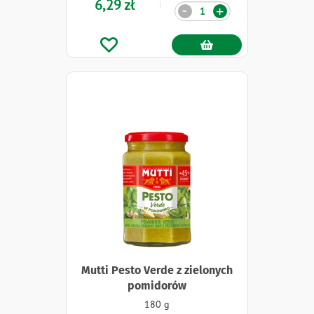
6,29 zł
Ilość
-
+
Mutti Pesto Verde z zielonych
pomidorów
180 g