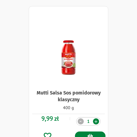
Mutti Salsa Sos pomidorowy
klasyczny
400 g
9,99 zł
Ilość
-
+