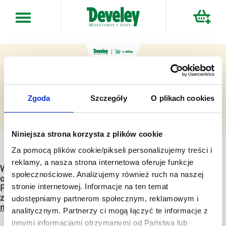
Przejdź
do
treści
Zgoda
Szczegóły
O plikach cookies
Niniejsza strona korzysta z plików cookie
Za pomocą plików cookie/pikseli personalizujemy treści i
reklamy, a nasza strona internetowa oferuje funkcje
W ramach Promocji można dokonać jednego zakupu
społecznościowe. Analizujemy również ruch na naszej
obejmującego minimum 2 lub więcej sztuk tego samego
stronie internetowej. Informacje na ten temat
Produktu Promocyjnego, z czego jeden z nich otrzymasz
za cenę 1 gr.
Rabat może zostać udzielony na
udostępniamy partnerom społecznym, reklamowym i
maksymalnie 1 sztukę produktu promocyjnego.
analitycznym. Partnerzy ci mogą łączyć te informacje z
innymi informacjami otrzymanymi od Państwa lub