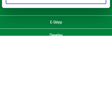
E-Sklep
Develey
Compliance / Zgodność
Media
RODO
Kontakt
ⓒ Copyright 2021 Develey Polska Sp. z o.o