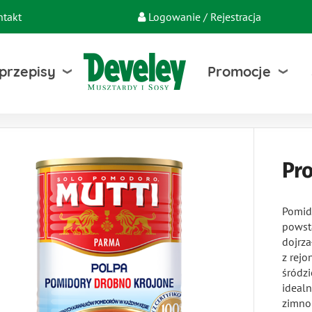
ntakt
Logowanie / Rejestracja
 przepisy
Promocje
Pr
Pomid
powst
dojrz
z rejo
śródz
idealn
zimno 