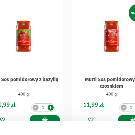
Nakle
i Sos pomidorowy z bazylią
Mutti Sos pomidorowy
czosnkiem
400 g
400 g
1,99 zł
11,99 zł
Ilość
Ilość
-
-
+