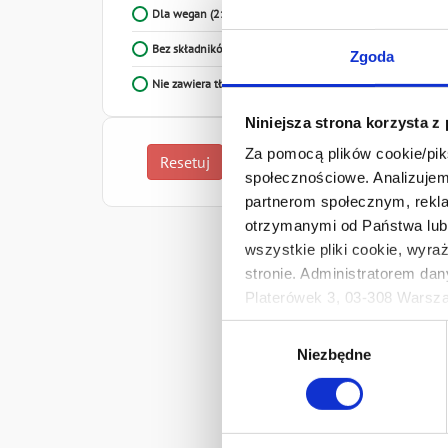
Dla wegan
(21)
Bez składników mleka
(18)
Zgoda
Nie zawiera tłuszczu (≤ 0,5% tłuszczu)
(4)
Niniejsza strona korzysta z
Za pomocą plików cookie/piks
Resetuj
Zastosuj
społecznościowe. Analizujemy
partnerom społecznym, rekla
otrzymanymi od Państwa lub 
wszystkie pliki cookie, wyra
stronie. Administratorem dan
Platerówek 3, 03-308 Warsza
Mutt
Prywatności.
Wybór
Ten baner umożliwia ustawien
Niezbędne
zgody
Develey Polska Sp. z o.o z s
1
przetwarzaniu danych osobo