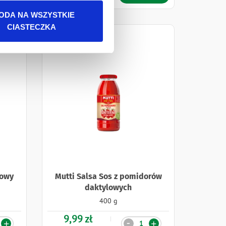
ODA NA WSZYSTKIE
CIASTECZKA
rowy
Mutti Salsa Sos z pomidorów
daktylowych
400 g
9,99 zł
Ilość
-
+
+