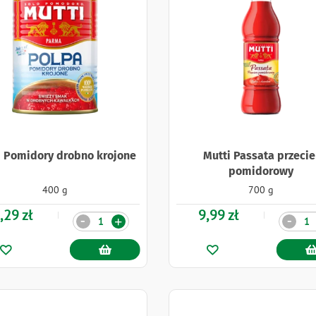
i Pomidory drobno krojone
Mutti Passata przecie
pomidorowy
400 g
700 g
,29 zł
9,99 zł
Ilość
Ilość
-
-
+