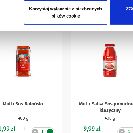
Korzystaj wyłącznie z niezbędnych
ZG
plików cookie
Mutti Sos Boloński
Mutti Salsa Sos pomido
klasyczny
400 g
400 g
1,99 zł
9,99 zł
Ilość
Ilość
-
-
+