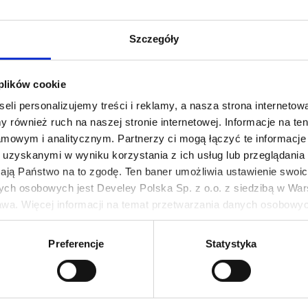
Szczegóły
 plików cookie
eli personalizujemy treści i reklamy, a nasza strona internetowa
 również ruch na naszej stronie internetowej. Informacje na t
mowym i analitycznym. Partnerzy ci mogą łączyć te informacje 
uzyskanymi w wyniku korzystania z ich usług lub przeglądania 
żają Państwo na to zgodę. Ten baner umożliwia ustawienie swoich
ych osobowych jest Develey Polska Sp. z o.o. z siedzibą w Wars
wa. Więcej informacji na temat przetwarzania danych osobowych
i Sos pomidorowy z serem
Mutti Sos pomidorowy
Parmigiano Reggiano
grillowanymi warzywa
ie Twoich preferencji tylko na naszej stronie. Administratorem
Preferencje
Statystyka
400 g
400 g
iedzibą w Warszawie przy ul. Batalionu Platerówek 3, 03-308 Wa
1,99 zł
11,99 zł
wych jest w
Ilość
Ilość
Polityki prywatności
.
-
-
+