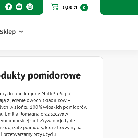
0,00 zł
0
Sklep
odukty pomidorowe
ory drobno krojone Mutti® (Pulpa)
ają z jedynie dwóch składników –
ałych w słońcu 100% włoskich pomidorów
nu Emilia Romagna oraz szczypty
iemnomorskiej soli. Zrywamy jedynie
ie dojrzałe pomidory, które tłoczymy na
i przetwarzamy przy użyciu