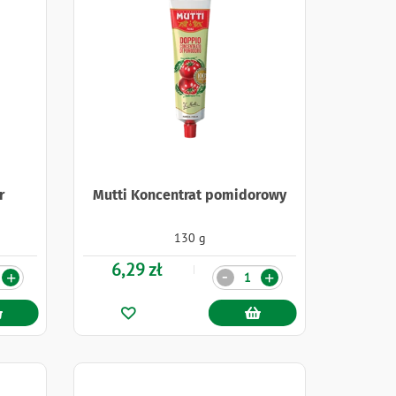
r
Mutti Koncentrat pomidorowy
130 g
6,29 zł
Ilość
-
+
+