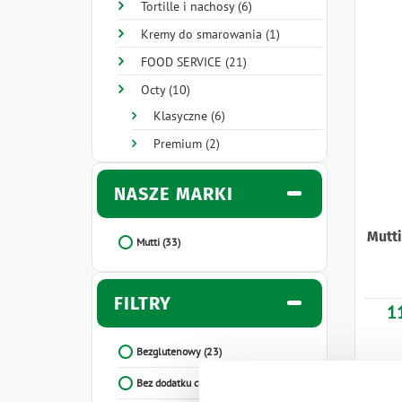
Tortille i nachosy (6)
Kremy do smarowania (1)
FOOD SERVICE (21)
Octy (10)
Klasyczne (6)
Premium (2)
NASZE MARKI
Mutt
Mutti
(33)
FILTRY
1
Bezglutenowy
(23)
Bez dodatku cukru
(22)