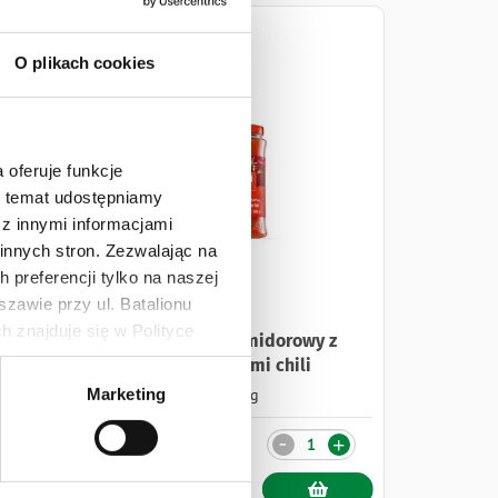
O plikach cookies
 oferuje funkcje
en temat udostępniamy
z innymi informacjami
innych stron. Zezwalając na
 preferencji tylko na naszej
zawie przy ul. Batalionu
 znajduje się w Polityce
 z
Mutti Sos pomidorowy z
mi
papryczkami chili
 danych osobowych jest
Marketing
400 g
rszawa. Więcej informacji o
11,99 zł
Ilość
-
+
+