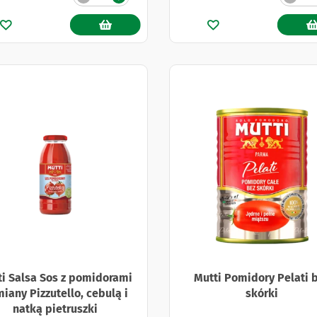
i Salsa Sos z pomidorami
Mutti Pomidory Pelati 
iany Pizzutello, cebulą i
skórki
natką pietruszki