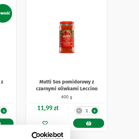
jki
 z
Mutti Sos pomidorowy z
czarnymi oliwkami Leccino
400 g
11,99 zł
Ilość
-
+
+