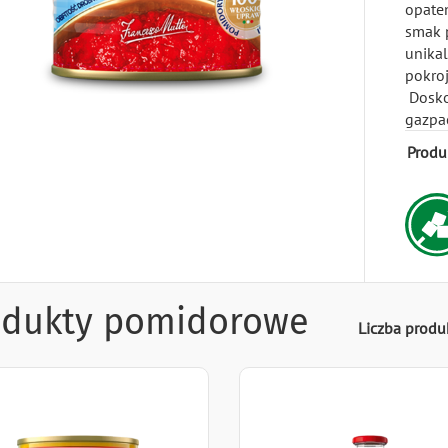
opate
smak 
unikal
pokroj
Dosko
gazpa
Produ
odukty pomidorowe
Liczba prod