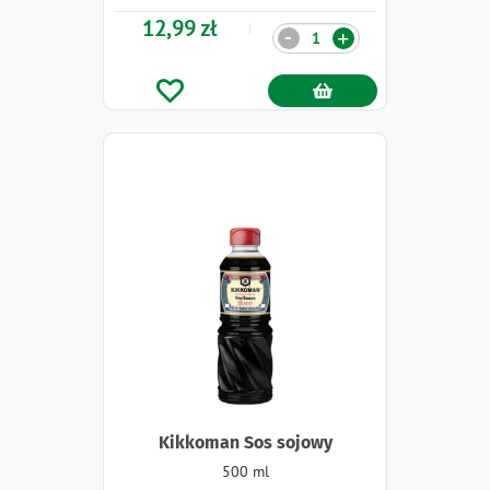
12,99 zł
Ilość
-
+
Kikkoman Sos sojowy
500 ml