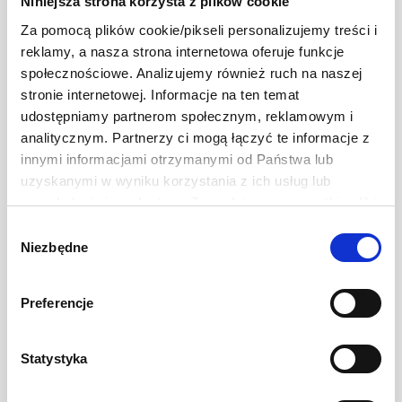
Niniejsza strona korzysta z plików cookie
12,48 zł
Ilość
-
Za pomocą plików cookie/pikseli personalizujemy treści i
+
reklamy, a nasza strona internetowa oferuje funkcje
społecznościowe. Analizujemy również ruch na naszej
stronie internetowej. Informacje na ten temat
udostępniamy partnerom społecznym, reklamowym i
1szt.
6szt.
analitycznym. Partnerzy ci mogą łączyć te informacje z
Naklejki
innymi informacjami otrzymanymi od Państwa lub
uzyskanymi w wyniku korzystania z ich usług lub
przeglądania innych stron. Zezwalając na wszystkie pliki
cookie, wyrażają Państwo na to zgodę. Ten baner
Wybór
umożliwia ustawienie swoich preferencji tylko na naszej
Niezbędne
zgody
stronie. Administratorem danych osobowych jest Develey
Polska Sp. z o.o. z siedzibą w Warszawie przy ul.
Preferencje
Batalionu Platerówek 3, 03-308 Warszawa. Więcej
informacji na temat przetwarzania danych osobowych
znajduje się w Polityce Prywatności.
Statystyka
KIKKOMAN Sos sojowy - mniej
Ten baner umożliwia ustawienie Twoich preferencji tylko
soli
na naszej stronie. Administratorem danych osobowych