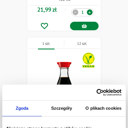
21,99 zł
Ilość
-
+
1 szt.
12 szt.
Naklejki
Zgoda
Szczegóły
O plikach cookies
KIKKOMAN Sos sojowy
150 ml