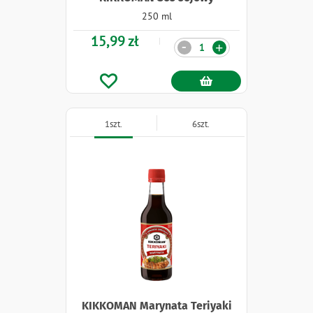
250 ml
15,99 zł
Ilość
-
+
1szt.
6szt.
KIKKOMAN Marynata Teriyaki