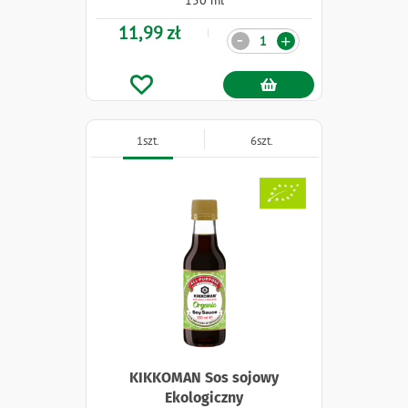
150 ml
11,99 zł
Ilość
-
+
1szt.
6szt.
Naklejki
KIKKOMAN Sos sojowy
Ekologiczny