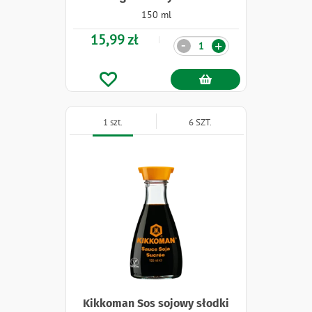
150 ml
15,99 zł
Ilość
-
+
1 szt.
6 SZT.
Kikkoman Sos sojowy słodki