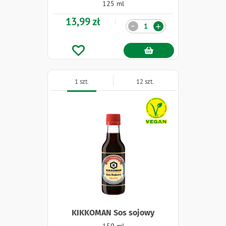
125 ml
13,99 zł
Ilość
-
+
1 szt.
12 szt.
Naklejki
KIKKOMAN Sos sojowy