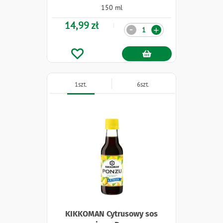
150 ml
14,99 zł
Ilość
-
+
1szt.
6szt.
KIKKOMAN Cytrusowy sos