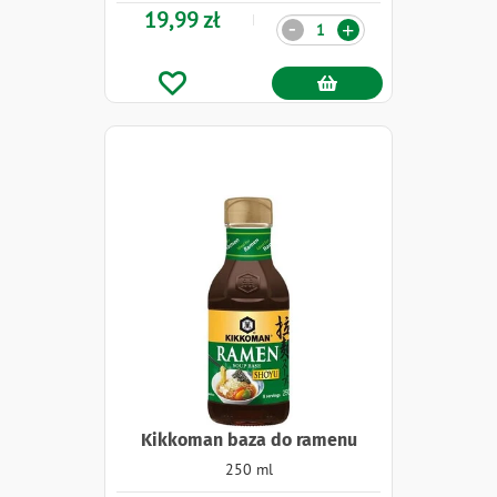
19,99 zł
Ilość
-
+
Kikkoman baza do ramenu
250 ml