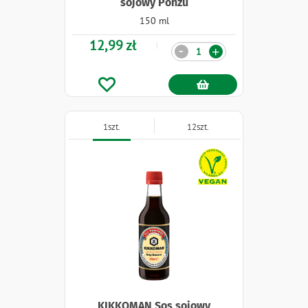
sojowy Ponzu
150 ml
12,99 zł
Ilość
-
+
1szt.
12szt.
Naklejki
KIKKOMAN Sos sojowy