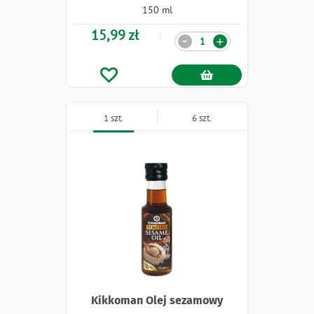
150 ml
15,99 zł
Ilość
-
+
1 szt.
6 szt.
Kikkoman Olej sezamowy