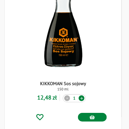
KIKKOMAN Sos sojowy
150 ml
12,48 zł
Ilość
-
+