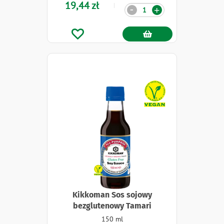
19,44 zł
Ilość
-
+
Naklejki
Kikkoman Sos sojowy
bezglutenowy Tamari
150 ml