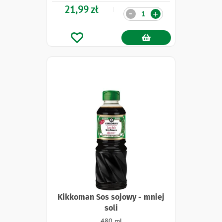
21,99 zł
Ilość
-
+
Kikkoman Sos sojowy - mniej
soli
480 ml