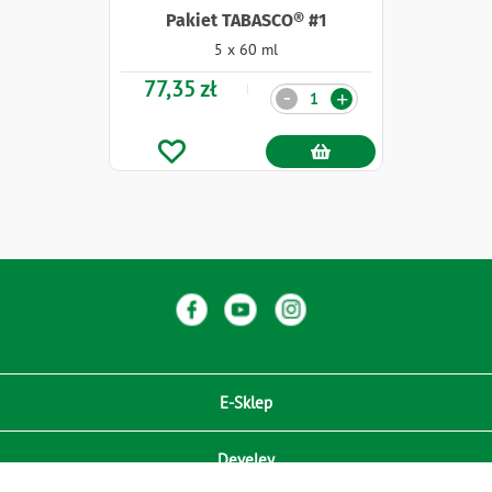
Pakiet TABASCO® #1
5 x 60 ml
77,35 zł
Ilość
-
+
E-Sklep
Develey