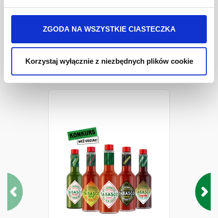
Więcej informacji o przetwarzaniu danych osobowych
jest w
Polityki prywatności
.
woda,
ziarno soi
, sól, ocet spirytusowy
ZGODA NA WSZYSTKIE CIASTECZKA
Pakiety i Zestawy
Korzystaj wyłącznie z niezbędnych plików cookie