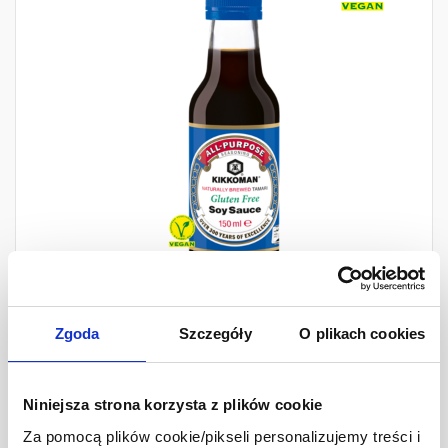
Zgoda
Szczegóły
O plikach cookies
Kikkoman Sos sojowy
bezglutenowy Tamari
Niniejsza strona korzysta z plików cookie
150 ml
Za pomocą plików cookie/pikseli personalizujemy treści i