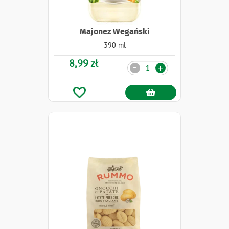
Majonez Wegański
390 ml
8,99 zł
Ilość
-
+