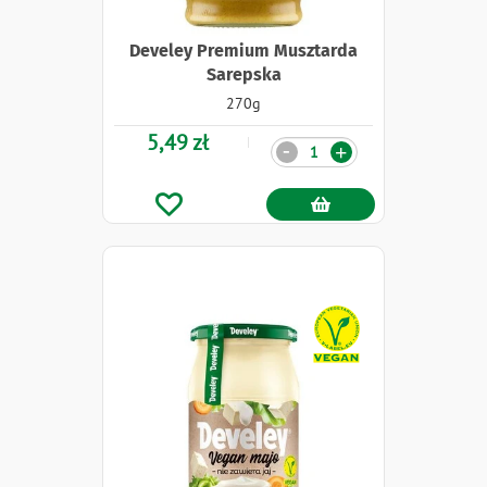
Develey Premium Musztarda
Sarepska
270g
5,49 zł
Ilość
-
+
Naklejki