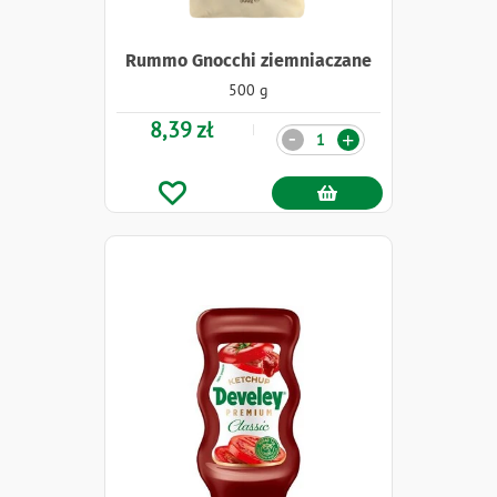
Rummo Gnocchi ziemniaczane
500 g
8,39 zł
Ilość
-
+