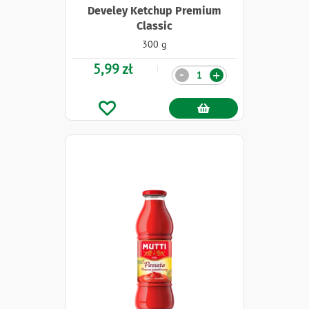
Develey Ketchup Premium
Classic
300 g
5,99 zł
Ilość
-
+