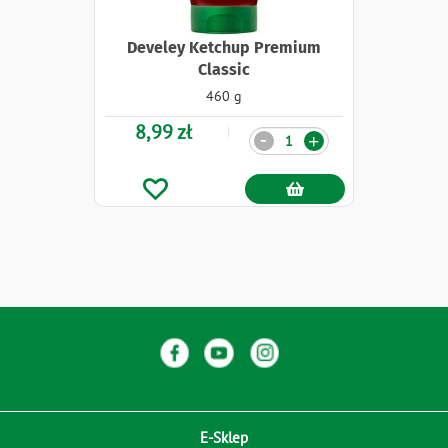
Develey Ketchup Premium
Classic
460 g
8,99 zł
Ilość
-
+
E-Sklep