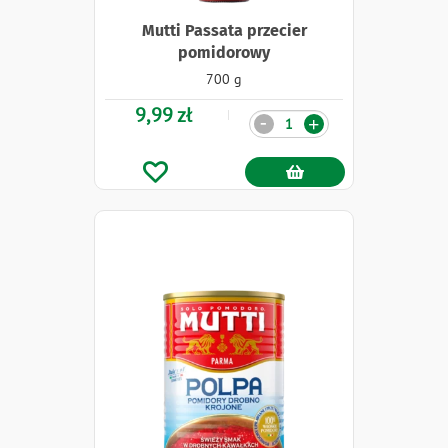
Mutti Passata przecier
pomidorowy
700 g
9,99 zł
Ilość
-
+