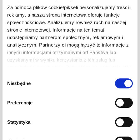
Za pomocą plików cookie/pikseli personalizujemy treści i
Mutti Sos do Pizzy Aromatica
reklamy, a nasza strona internetowa oferuje funkcje
400 g
społecznościowe. Analizujemy również ruch na naszej
stronie internetowej. Informacje na ten temat
7,99 zł
Ilość
-
+
udostępniamy partnerom społecznym, reklamowym i
analitycznym. Partnerzy ci mogą łączyć te informacje z
innymi informacjami otrzymanymi od Państwa lub
uzyskanymi w wyniku korzystania z ich usług lub
przeglądania innych stron. Zezwalając na wszystkie pliki
cookie, wyrażają Państwo na to zgodę. Ten baner
Wybór
umożliwia ustawienie swoich preferencji tylko na naszej
Niezbędne
zgody
stronie. Administratorem danych osobowych jest Develey
Polska Sp. z o.o. z siedzibą w Warszawie przy ul.
Preferencje
Batalionu Platerówek 3, 03-308 Warszawa. Więcej
informacji na temat przetwarzania danych osobowych
znajduje się w Polityce Prywatności.
Statystyka
Ten baner umożliwia ustawienie Twoich preferencji tylko
na naszej stronie. Administratorem danych osobowych