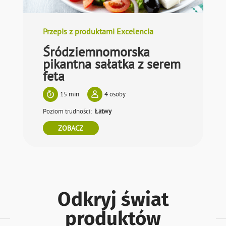
Przepis z produktami Excelencia
Śródziemnomorska
pikantna sałatka z serem
feta
15 min
4 osoby
Poziom trudności
Łatwy
ZOBACZ
Odkryj świat
produktów