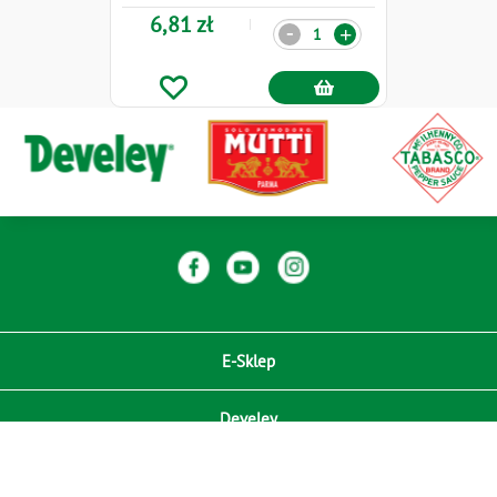
6,81 zł
Ilość
-
+
E-Sklep
Develey
Compliance / Zgodność