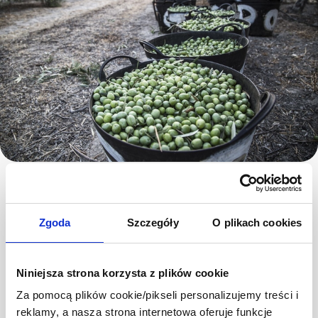
Kontrola produkcji
Zgoda
Szczegóły
O plikach cookies
Prowadzimy zrównoważony system upraw. Dokładnie
sprawdzamy każdą partię oliwek - od momentu zbioru z drzewek
oliwnych, po umieszczenie ich w słoikach. Na naszych plantacjach
dbamy o różnorodność biologiczną, a każda odmiana oliwek jest
Niniejsza strona korzysta z plików cookie
inaczej pielęgnowana. Dzięki wykorzystaniu nowoczesnej
technologii, dysponujemy szczegółowymi informacjami
Za pomocą plików cookie/pikseli personalizujemy treści i
dotyczącymi pochodzenia surowców i ich składu, co pozwala nam
reklamy, a nasza strona internetowa oferuje funkcje