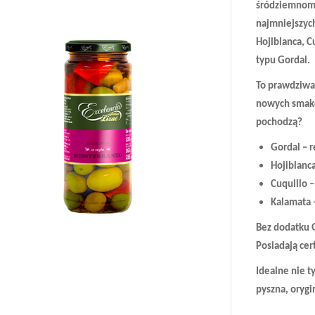
śródziemnomo
najmniejszyc
Hojiblanca, C
typu Gordal.
To prawdziwa
nowych smakó
pochodzą?
Gordal – r
Hojiblanca
Cuquillo 
Kalamata 
Bez dodatku 
Posiadają cert
Idealne nie ty
pyszna, orygi