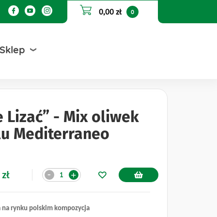
0,00 zł
0
Sklep
e Lizać” - Mix oliwek
lu Mediterraneo
Ilość
 zł
-
+
 na rynku polskim kompozycja