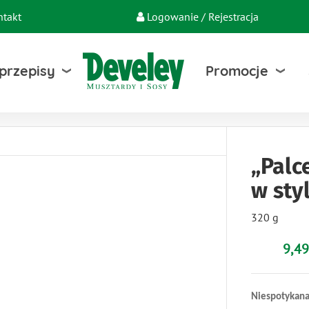
ntakt
Logowanie / Rejestracja
 przepisy
Promocje
„Palc
w sty
320 g
9,49
Niespotykana