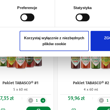
ie Twoich preferencji tylko na naszej stronie. Administratorem
Preferencje
Statystyka
iedzibą w Warszawie przy ul. Batalionu Platerówek 3, 03-308 Wa
wych jest w
Polityki prywatności
.
Korzystaj wyłącznie z niezbędnych
ZG
plików cookie
Pakiet TABASCO® #1
Pakiet TABASCO® #2
5 x 60 ml
4 x 60 ml
7,35 zł
59,96 zł
Ilość
Ilość
-
-
+