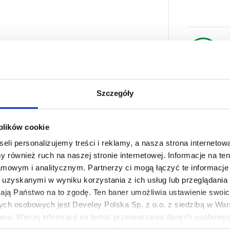
Szczegóły
Składniki Produktu
Wartości Odżywcze
Przechowy
 plików cookie
eli personalizujemy treści i reklamy, a nasza strona internetowa
 oliwki w zmiennych proporcjach (hojiblanca drylowane, cuquillo 
 również ruch na naszej stronie internetowej. Informacje na t
ona papryka (zawiera naturalnie występujące
siarczyny
), sól mors
mowym i analitycznym. Partnerzy ci mogą łączyć te informacje 
zyny
), regulator kwasowości: kwas mlekowy.
uzyskanymi w wyniku korzystania z ich usług lub przeglądania 
żają Państwo na to zgodę. Ten baner umożliwia ustawienie swoich
ych osobowych jest Develey Polska Sp. z o.o. z siedzibą w Wars
Pakiety i Z
wa. Więcej informacji na temat przetwarzania danych osobowych