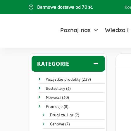
Przejdź
Darmowa dostawa od 70 zł.
Ko
Top
do
treści
bar
Poznaj nas
Wiedza i
KATEGORIE
Wszystkie produkty (229)
Bestsellery (3)
Nowości (30)
Promocje (8)
Drugi za 1 gr (2)
Cenowe (7)