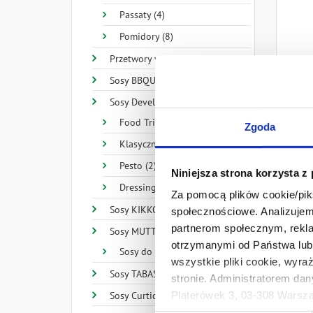
Passaty (4)
Pomidory (8)
Przetwory warzywne (10)
Sosy BBQUE (4)
Sosy Develey (32)
Food Trip (14)
Zgoda
Klasyczne (11)
Pesto (2)
Niniejsza strona korzysta z
Dressingi (4)
Za pomocą plików cookie/piks
woda,
Sosy KIKKOMAN (28)
społecznościowe. Analizujemy
czerw
partnerom społecznym, rekla
Sosy MUTTI (15)
siarc
otrzymanymi od Państwa lub 
Sosy do pizzy (3)
wszystkie pliki cookie, wyra
Sosy TABASCO® Brand (20)
stronie. Administratorem dan
Platerówek 3, 03-308 Warsza
Sosy Curtice Brothers (3)
Prywatności.