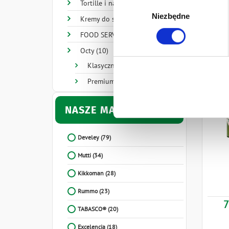
Tortille i nachosy (6)
Wybór
Ten baner umożliwia ustawien
Niezbędne
zgody
Kremy do smarowania (1)
Develey Polska Sp. z o.o z s
FOOD SERVICE (21)
przetwarzaniu danych osobo
Octy (10)
Klasyczne (6)
Premium (2)
NASZE MARKI
Develey
(79)
Mutti
(34)
Kikkoman
(28)
Rummo
(23)
7
TABASCO®
(20)
Excelencia
(18)