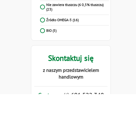
Nie zawiera tłuszczu (≤ 0,5% tłuszczu)
(23)
Źródło OMEGA-3
(16)
BIO
(5)
Skontaktuj się
z naszym przedstawicielem
handlowym
Centrum:
48
691
522
348