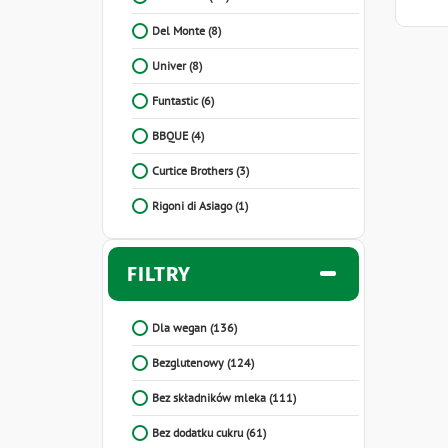
Del Monte
(8)
Univer
(8)
Funtastic
(6)
BBQUE
(4)
Curtice Brothers
(3)
Rigoni di Asiago
(1)
FILTRY
Dla wegan
(136)
Bezglutenowy
(124)
Bez składników mleka
(111)
Bez dodatku cukru
(61)