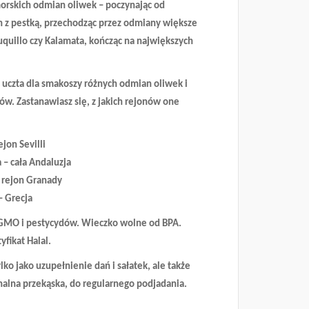
rskich odmian oliwek – poczynając od
h z pestką, przechodząc przez odmiany większe
uquillo czy Kalamata, kończąc na największych
 uczta dla smakoszy różnych odmian oliwek i
w. Zastanawiasz się, z jakich rejonów one
ejon Sevilli
 – cała Andaluzja
– rejon Granady
– Grecja
GMO i pestycydów. Wieczko wolne od BPA.
yfikat Halal.
lko jako uzupełnienie dań i sałatek, ale także
nalna przekąska, do regularnego podjadania.