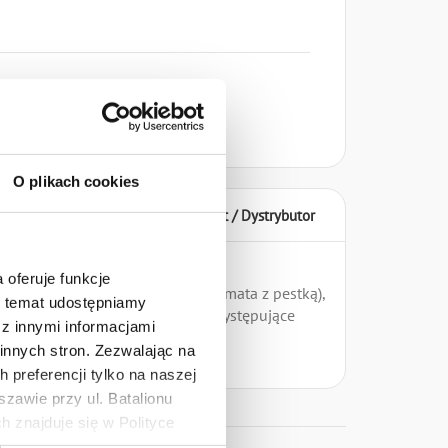
O plikach cookies
wanie / Stosowanie
Producent / Dystrybutor
 oferuje funkcje
z pestką, gordal drylowane, kalamata z pestką),
en temat udostępniamy
ka, czosnek (zawiera naturalnie występujące
z innymi informacjami
innych stron. Zezwalając na
 preferencji tylko na naszej
zawie przy ul. Batalionu
estawy
 znajduje się w Polityce