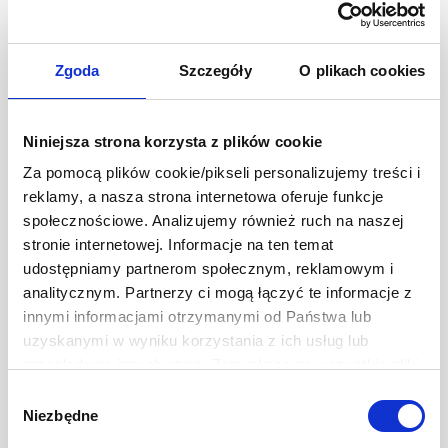
Zgoda
Szczegóły
O plikach cookies
Naklejki
Niniejsza strona korzysta z plików cookie
Za pomocą plików cookie/pikseli personalizujemy treści i
reklamy, a nasza strona internetowa oferuje funkcje
społecznościowe. Analizujemy również ruch na naszej
stronie internetowej. Informacje na ten temat
udostępniamy partnerom społecznym, reklamowym i
analitycznym. Partnerzy ci mogą łączyć te informacje z
Oliwki zielone drylowane
innymi informacjami otrzymanymi od Państwa lub
SNACK&GO 30g x 2
uzyskanymi w wyniku korzystania z ich usług lub
60g
przeglądania innych stron. Zezwalając na wszystkie pliki
cookie, wyrażają Państwo na to zgodę. Ten baner
7,99 zł
Wybór
Ilość
-
+
umożliwia ustawienie swoich preferencji tylko na naszej
Niezbędne
zgody
stronie. Administratorem danych osobowych jest Develey