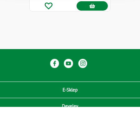
E-Sklep
Develey
Compliance / Zgodność
Media