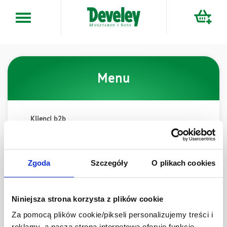
Przejdź
do
treści
Menu
Klienci b2b
Dostawa i płatność
Zwroty
Zgoda
Szczegóły
O plikach cookies
Reklamacje
Dukaty
Niniejsza strona korzysta z plików cookie
Za pomocą plików cookie/pikseli personalizujemy treści i
reklamy, a nasza strona internetowa oferuje funkcje