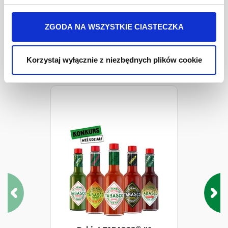
Więcej informacji o przetwarzaniu danych osobowych
jest w
Olej
sezamowy.
Polityki prywatności
.
ZGODA NA WSZYSTKIE CIASTECZKA
Pakiety i Zestawy
Korzystaj wyłącznie z niezbędnych plików cookie