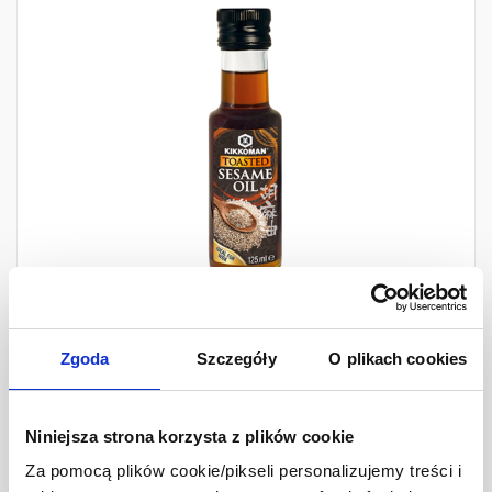
Zgoda
Szczegóły
O plikach cookies
Kikkoman Olej sezamowy
125 ml
Niniejsza strona korzysta z plików cookie
Ilość
13,99 zł
-
+
Za pomocą plików cookie/pikseli personalizujemy treści i