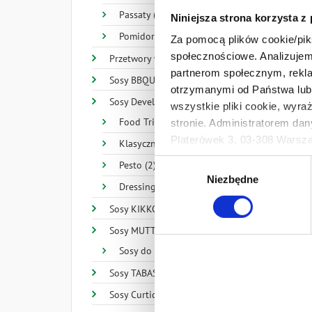
Passaty (4)
Niniejsza strona korzysta z
Pomidory (8)
Za pomocą plików cookie/piks
społecznościowe. Analizujemy
Przetwory warzywne (10)
partnerom społecznym, rekla
Sosy BBQUE (4)
otrzymanymi od Państwa lub 
Sosy Develey (32)
wszystkie pliki cookie, wyra
Food Trip (14)
stronie. Administratorem dan
Platerówek 3, 03-308 Warsza
Klasyczne (11)
M
Prywatności.
Wybór
Pesto (2)
Ten baner umożliwia ustawien
Niezbędne
zgody
Dressingi (4)
Develey Polska Sp. z o.o z s
przetwarzaniu danych osobo
Sosy KIKKOMAN (28)
7
Sosy MUTTI (15)
Sosy do pizzy (3)
Sosy TABASCO® Brand (20)
Sosy Curtice Brothers (3)
Stroni