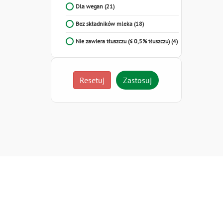
Dla wegan
(21)
Bez składników mleka
(18)
Nie zawiera tłuszczu (≤ 0,5% tłuszczu)
(4)
Resetuj
Zastosuj