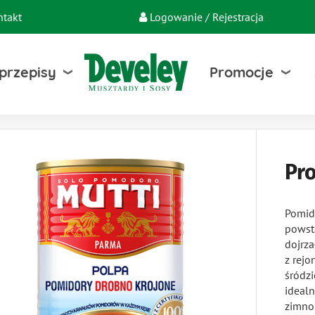
ntakt
Logowanie / Rejestracja
 przepisy
Promocje
Pr
Pomid
powst
dojrz
z rejo
śródz
idealn
zimno 