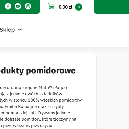
0,00 zł
0
Sklep
odukty pomidorowe
ory drobno krojone Mutti® (Pulpa)
ają z jedynie dwóch składników –
ałych w słońcu 100% włoskich pomidorów
nu Emilia Romagna oraz szczypty
iemnomorskiej soli. Zrywamy jedynie
ie dojrzałe pomidory, które tłoczymy na
i przetwarzamy przy użyciu