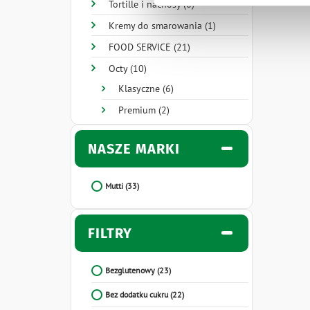
Tortille i nachosy (6)
Kremy do smarowania (1)
FOOD SERVICE (21)
Octy (10)
Klasyczne (6)
Premium (2)
NASZE MARKI
Mutti
(33)
FILTRY
Bezglutenowy
(23)
Bez dodatku cukru
(22)