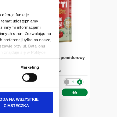
 oferuje funkcje
en temat udostępniamy
z innymi informacjami
innych stron. Zezwalając na
 preferencji tylko na naszej
zawie przy ul. Batalionu
 znajduje się w Polityce
rowy
Mutti Koncentrat pomidorowy
 danych osobowych jest
Marketing
140 g
rszawa. Więcej informacji o
5,79 zł
Ilość
-
+
+
ODA NA WSZYSTKIE
CIASTECZKA
ona
Strona
2
Bieżąca
3