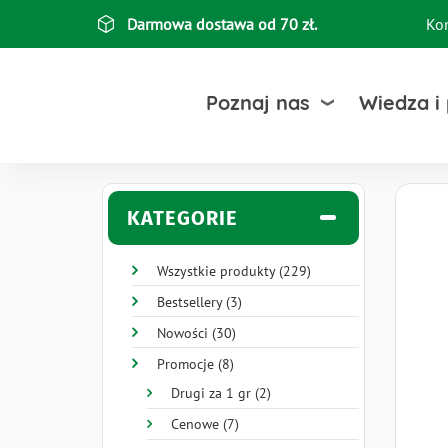
Przejdź
Darmowa dostawa od 70 zł.
Ko
Top
do
treści
bar
Poznaj nas
Wiedza i
KATEGORIE
Wszystkie produkty (229)
Bestsellery (3)
Nowości (30)
Promocje (8)
Drugi za 1 gr (2)
Cenowe (7)