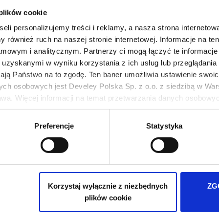
 plików cookie
eli personalizujemy treści i reklamy, a nasza strona internetowa
 również ruch na naszej stronie internetowej. Informacje na t
mowym i analitycznym. Partnerzy ci mogą łączyć te informacje 
uzyskanymi w wyniku korzystania z ich usług lub przeglądania 
żają Państwo na to zgodę. Ten baner umożliwia ustawienie swoich
ych osobowych jest Develey Polska Sp. z o.o. z siedzibą w Wars
wa. Więcej informacji na temat przetwarzania danych osobowych
UTTI Passata przecier
Mutti koncentrat pomido
pomidorowy
ie Twoich preferencji tylko na naszej stronie. Administratorem
Preferencje
Statystyka
500 g
200 g
iedzibą w Warszawie przy ul. Batalionu Platerówek 3, 03-308 Wa
wych jest w
Polityki prywatności
.
,49 zł
6,29 zł
Ilość
Ilość
-
-
+
Korzystaj wyłącznie z niezbędnych
ZG
plików cookie
cowanie
Pierwsza
« Pierwsza
Poprzednia
‹ Poprzednia
Str
1