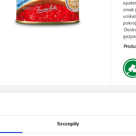
opate
smak 
unikal
pokroj
Dosko
gazpa
Produ
odukty pomidorowe
Liczba prod
1 szt.
6 szt.
Szczegóły