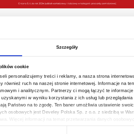
obejmującego minimum 2 lub więcej sztuk tego samego Produktu
Rabat może zostać udzielony na maksymalnie 1 sztukę produktu p
Produkty biorące udział w promocji:
Szczegóły
Mutti Pomidory drobno krojone 400g;
Mutti Passata przecier pomidorowy 700 g;
 plików cookie
Mutti Koncentrat pomidorowy 130 g
eli personalizujemy treści i reklamy, a nasza strona internetowa
 również ruch na naszej stronie internetowej. Informacje na t
mowym i analitycznym. Partnerzy ci mogą łączyć te informacje 
.11 do 30.11.2025 r.
włącznie lub do wyczerpania zapasów prod
uzyskanymi w wyniku korzystania z ich usług lub przeglądania 
żają Państwo na to zgodę. Ten baner umożliwia ustawienie swoich
ych osobowych jest Develey Polska Sp. z o.o. z siedzibą w Wars
Regulamin promocji ''Drugi za grosz''
wa. Więcej informacji na temat przetwarzania danych osobowych
Przejdź do zakupów
ie Twoich preferencji tylko na naszej stronie. Administratorem