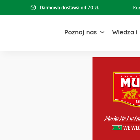
Przejdź
Darmowa dostawa od 70 zł.
Ko
Top
do
treści
bar
Poznaj nas
Wiedza i