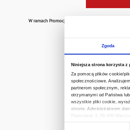
W ramach Promocji można dokonać jednego zakupu 
cenę 1 gr. 
Zgoda
Niniejsza strona korzysta z
Za pomocą plików cookie/piks
społecznościowe. Analizujemy
partnerom społecznym, rekla
Promocja trwa
od 20
otrzymanymi od Państwa lub 
wszystkie pliki cookie, wyra
stronie. Administratorem dan
Platerówek 3, 03-308 Warsza
Prywatności.
Wybór
Ten baner umożliwia ustawien