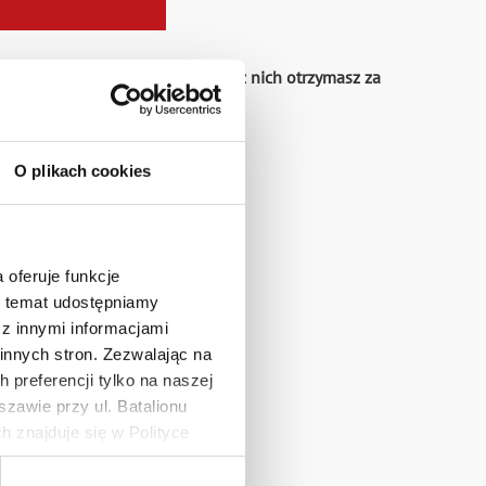
 Promocyjnego, z czego jeden z nich otrzymasz za
romocyjnego.
O plikach cookies
 oferuje funkcje
en temat udostępniamy
z innymi informacjami
uktów promocyjnych.
innych stron. Zezwalając na
 preferencji tylko na naszej
zawie przy ul. Batalionu
 znajduje się w Polityce
 danych osobowych jest