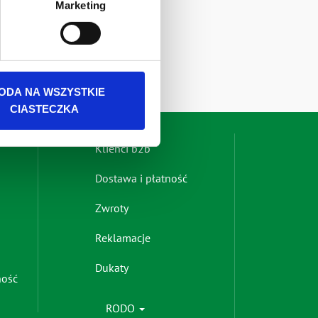
Marketing
rszawa. Więcej informacji o
ODA NA WSZYSTKIE
CIASTECZKA
Footer
Klienci b2b
menu
Dostawa i płatność
-
right
Zwroty
Reklamacje
Dukaty
ność
RODO