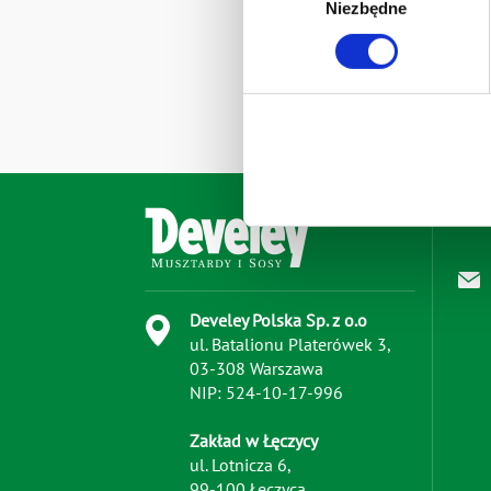
Niezbędne
zgody
Develey Polska Sp. z o.o z s
przetwarzaniu danych osobo
Develey Polska Sp. z o.o
ul. Batalionu Platerówek 3,
03-308 Warszawa
NIP: 524-10-17-996
Zakład w Łęczycy
ul. Lotnicza 6,
99-100 Łęczyca