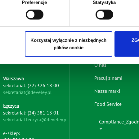
Preferencje
Statystyka
iedzibą w Warszawie przy ul. Batalionu Platerówek 3, 03-308 Wa
wych jest w
Polityki prywatności
.
Korzystaj wyłącznie z niezbędnych
ZG
plików cookie
Footer
O nas
menu
Pracuj z nami
Warszawa
-
sekretariat: (22) 326 18 00
left
Nasze marki
sekretariat@develey.pl
Food Service
Łęczyca
sekretariat: (24) 381 13 01
sekretariat.leczyca@develey.pl
Compliance_Zgod
e-sklep: