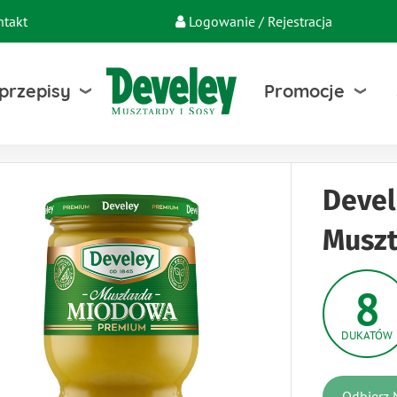
ntakt
Logowanie / Rejestracja
 przepisy
Promocje
Deve
Musz
8
DUKATÓW
Odbierz 