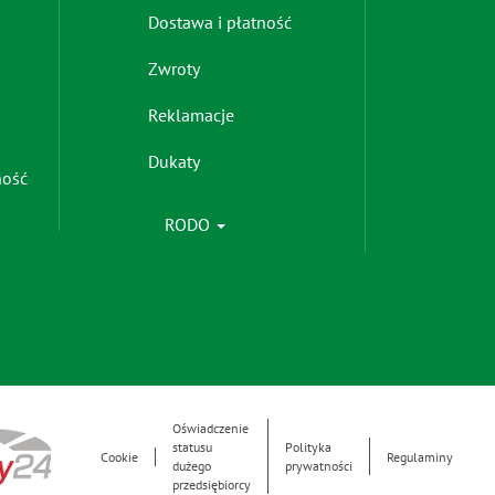
menu
Dostawa i płatność
-
right
Zwroty
Reklamacje
Dukaty
ność
RODO
Oświadczenie
Footer
statusu
Polityka
Cookie
Regulaminy
dużego
prywatności
przedsiębiorcy