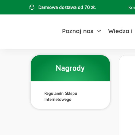
Przejdź
Darmowa dostawa od 70 zł.
Ko
Top
do
treści
bar
Poznaj nas
Wiedza i
Nagrody
Regulamin Sklepu
Internetowego