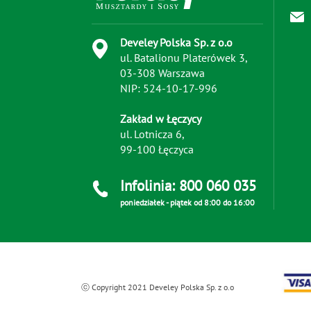
Develey Polska Sp. z o.o
ul. Batalionu Platerówek 3,
03-308 Warszawa
NIP: 524-10-17-996
Zakład w Łęczycy
ul. Lotnicza 6,
99-100 Łęczyca
Infolinia: 800 060 035
poniedziałek - piątek od 8:00 do 16:00
ⓒ Copyright 2021 Develey Polska Sp. z o.o