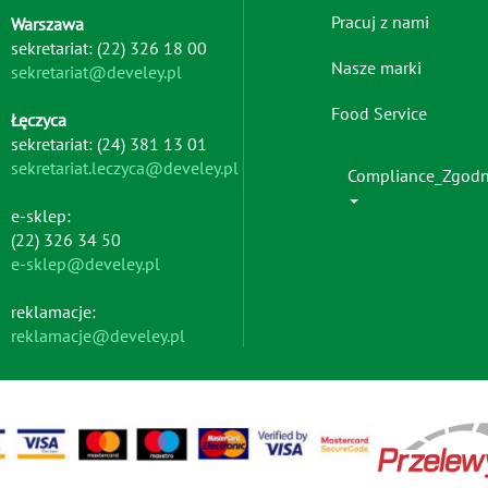
menu
Pracuj z nami
Warszawa
-
sekretariat: (22) 326 18 00
left
Nasze marki
sekretariat@develey.pl
Food Service
Łęczyca
sekretariat: (24) 381 13 01
sekretariat.leczyca@develey.pl
Compliance_Zgod
e-sklep:
(22) 326 34 50
e-sklep@develey.pl
reklamacje:
reklamacje@develey.pl