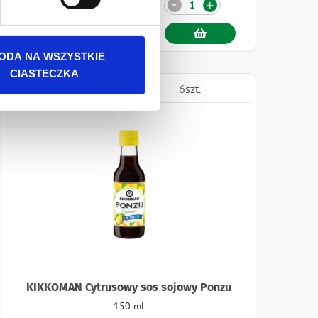
Ilość
-
+
ODA NA WSZYSTKIE
CIASTECZKA
1szt.
6szt.
KIKKOMAN Cytrusowy sos sojowy Ponzu
150 ml