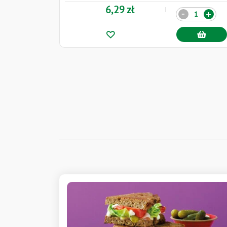
6,29 zł
Ilość
-
+