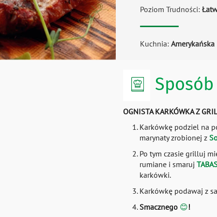
Poziom Trudności:
Łat
Kuchnia:
Amerykańska
Sposób 
OGNISTA KARKÓWKA Z GRI
Karkówkę podziel na por
marynaty zrobionej z
S
Po tym czasie grilluj m
rumiane i smaruj
TABAS
karkówki.
Karkówkę podawaj z sa
Smacznego
😊
!