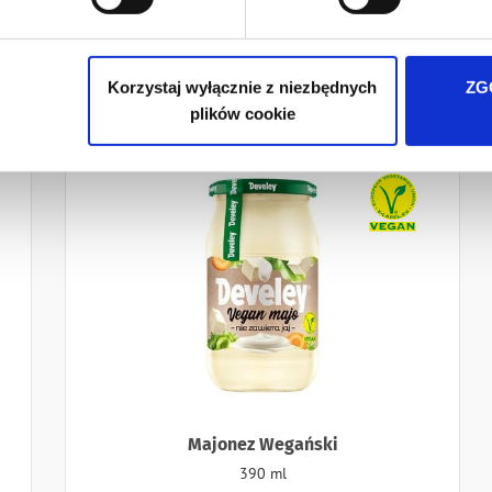
Ilość
-
+
Korzystaj wyłącznie z niezbędnych
ZG
plików cookie
Naklejki
Majonez Wegański
390 ml