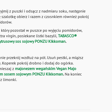
jmij z puszki i odsącz z nadmiaru soku, następnie
ę szalotkę obierz i razem z czosnkiem również pokrój
idorów.
 który pozostał w puszce po wyjęciu pomidorów,
ra virgin, posiekane listki bazylii,
TABASCO®
ytrusowy sos sojowy PONZU Kikkoman
.
nie przekrój wzdłuż na pół. Usuń pestki, a miąższ
. Koperek pokrój drobno i dodaj do ogórka.
mieszaj z
majonezem wegańskim Vegan Majo
ym sosem sojowym PONZU Kikkoman
.
Na koniec
 z limonki.