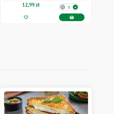
12,99 zł
Ilość
-
+