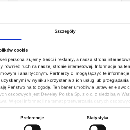
1szt.
12 szt.
Szczegóły
 plików cookie
eli personalizujemy treści i reklamy, a nasza strona internetowa
 również ruch na naszej stronie internetowej. Informacje na t
mowym i analitycznym. Partnerzy ci mogą łączyć te informacje 
uzyskanymi w wyniku korzystania z ich usług lub przeglądania 
żają Państwo na to zgodę. Ten baner umożliwia ustawienie swoich
ych osobowych jest Develey Polska Sp. z o.o. z siedzibą w Wars
wa. Więcej informacji na temat przetwarzania danych osobowych
TABASCO® Habanero Sauce
ie Twoich preferencji tylko na naszej stronie. Administratorem
Preferencje
Statystyka
60 ml
iedzibą w Warszawie przy ul. Batalionu Platerówek 3, 03-308 Wa
14,99 zł
wych jest w
Polityki prywatności
.