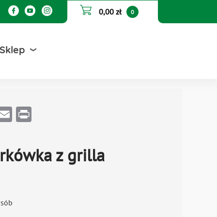
0,00 zł
0
Sklep
Email
Print
rkówka z grilla
osób