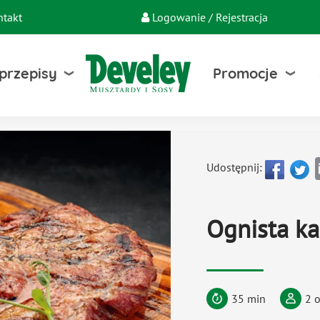
ntakt
Logowanie / Rejestracja
 przepisy
Promocje
Udostępnij:
Ognista ka
35 min
2 