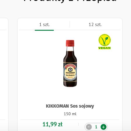
1 szt.
12 szt.
Naklejki
KIKKOMAN Sos sojowy
150 ml
11,99 zł
Ilość
-
+