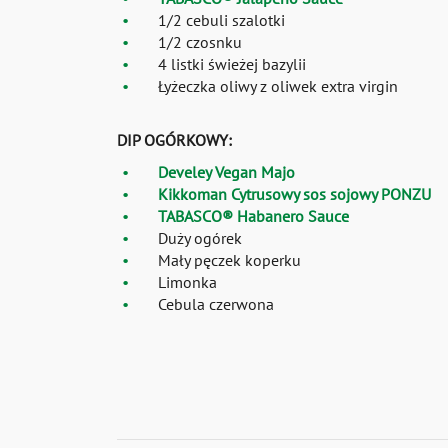
1/2 cebuli szalotki
1/2 czosnku
4 listki świeżej bazylii
Łyżeczka oliwy z oliwek extra virgin
DIP OGÓRKOWY:
Develey Vegan Majo
Kikkoman Cytrusowy sos sojowy PONZU
TABASCO® Habanero Sauce
Duży ogórek
Mały pęczek koperku
Limonka
Cebula czerwona