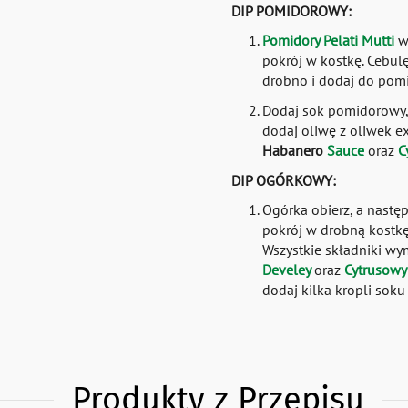
DIP POMIDOROWY:
Pomidory Pelati Mutti
wy
pokrój w kostkę. Cebul
drobno i dodaj do pom
Dodaj sok pomidorowy,
dodaj oliwę z oliwek ext
Habanero
Sauce
oraz
C
DIP OGÓRKOWY:
Ogórka obierz, a następ
pokrój w drobną kostkę
Wszystkie składniki wy
Develey
oraz
Cytrusow
dodaj kilka kropli soku
Produkty z Przepisu