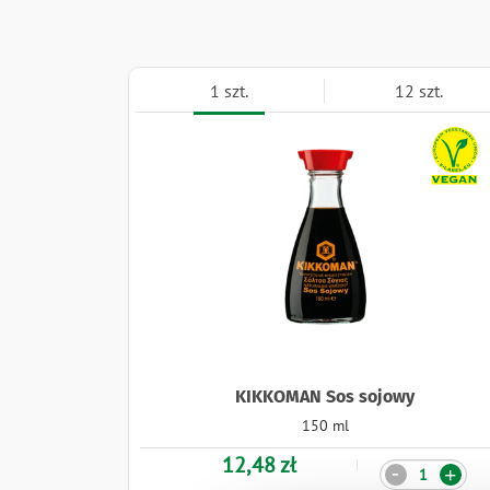
1 szt.
12 szt.
Naklejki
KIKKOMAN Sos sojowy
150 ml
12,48 zł
Ilość
-
+