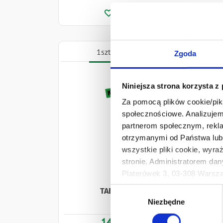
1szt.
12szt.
Zgoda
Niniejsza strona korzysta z
Za pomocą plików cookie/piks
społecznościowe. Analizujemy
partnerom społecznym, rekla
otrzymanymi od Państwa lub 
wszystkie pliki cookie, wyra
stronie. Administratorem dan
Platerówek 3, 03-308 Warsza
Prywatności.
Wybór
TABASCO® Jalapeño Sauce
Ten baner umożliwia ustawien
Niezbędne
zgody
60 ml
Develey Polska Sp. z o.o z s
14,99 zł
przetwarzaniu danych osobo