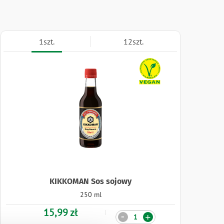
1szt.
12szt.
Naklejki
KIKKOMAN Sos sojowy
250 ml
15,99 zł
Ilość
-
+