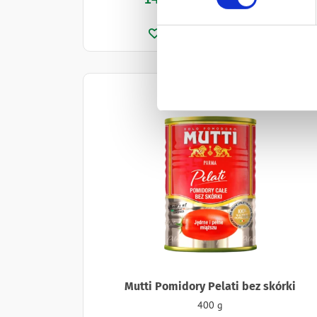
Ilość
-
+
Mutti Pomidory Pelati bez skórki
400 g