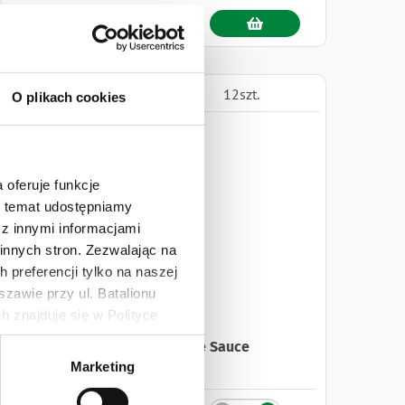
1szt.
12szt.
O plikach cookies
 oferuje funkcje
en temat udostępniamy
z innymi informacjami
innych stron. Zezwalając na
 preferencji tylko na naszej
zawie przy ul. Batalionu
 znajduje się w Polityce
TABASCO® Chipotle Sauce
 danych osobowych jest
Marketing
60 ml
rszawa. Więcej informacji o
14,99 zł