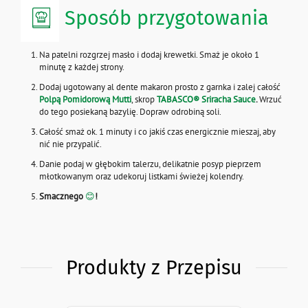
Sposób przygotowania
Na patelni rozgrzej masło i dodaj krewetki. Smaż je około 1
minutę z każdej strony.
Dodaj ugotowany al dente makaron prosto z garnka i zalej całość
Polpą Pomidorową Mutti
, skrop
TABASCO® Sriracha Sauce
.
Wrzuć
do tego posiekaną bazylię. Dopraw odrobiną soli.
Całość smaż ok. 1 minuty i co jakiś czas energicznie mieszaj, aby
nić nie przypalić.
Danie podaj w głębokim talerzu, delikatnie posyp pieprzem
młotkowanym oraz udekoruj listkami świeżej kolendry.
Smacznego
😊
!
Produkty z Przepisu