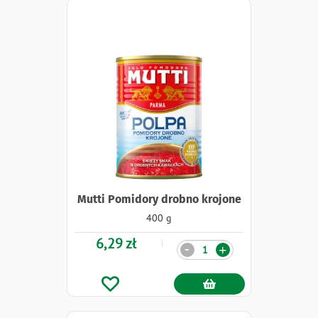
Mutti Pomidory drobno krojone
400 g
6,29 zł
Ilość
-
+