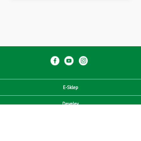
E-Sklep
Develey
Compliance / Zgodność
Media