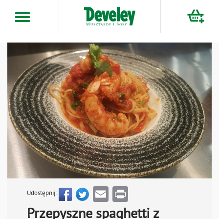
Przejdź
do
treści
Email
Print
Udostępnij:
Przepyszne spaghetti z