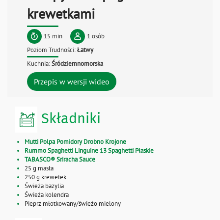
krewetkami
15 min
1 osób
Poziom Trudności:
Łatwy
Kuchnia:
Śródziemnomorska
Przepis w wersji wideo
Składniki
Mutti Polpa Pomidory Drobno Krojone
Rummo Spaghetti Linguine 13 Spaghetti Płaskie
TABASCO® Sriracha Sauce
25 g masła
250 g krewetek
Świeża bazylia
Świeża kolendra
Pieprz młotkowany/świeżo mielony