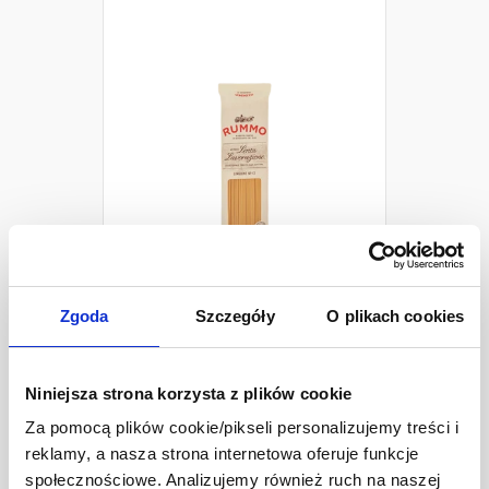
Rummo Makaron Spaghetti
Zgoda
Szczegóły
O plikach cookies
płaskie
500g
7,99 zł
Niniejsza strona korzysta z plików cookie
Ilość
-
+
Za pomocą plików cookie/pikseli personalizujemy treści i
reklamy, a nasza strona internetowa oferuje funkcje
społecznościowe. Analizujemy również ruch na naszej