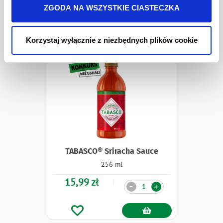
Polityki prywatności
.
ZGODA NA WSZYSTKIE CIASTECZKA
1 szt.
12 szt.
Korzystaj wyłącznie z niezbędnych plików cookie
TABASCO® Sriracha Sauce
256 ml
15,99 zł
Ilość
-
+