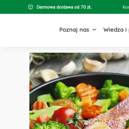
Przejdź
Darmowa dostawa od 70 zł.
Ko
Top
do
treści
bar
Poznaj nas
Wiedza i