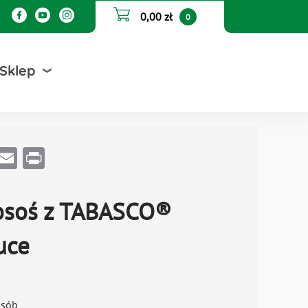
0,00 zł
0
Sklep
Email
Print
łosoś z TABASCO®
uce
osób