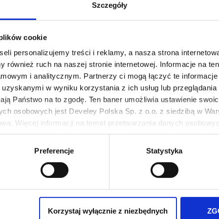
Szczegóły
 plików cookie
eli personalizujemy treści i reklamy, a nasza strona internetowa
 również ruch na naszej stronie internetowej. Informacje na t
mowym i analitycznym. Partnerzy ci mogą łączyć te informacje 
uzyskanymi w wyniku korzystania z ich usług lub przeglądania 
żają Państwo na to zgodę. Ten baner umożliwia ustawienie swoich
TABASCO® Original Red Sauce
ych osobowych jest Develey Polska Sp. z o.o. z siedzibą w Wars
350 ml
wa. Więcej informacji na temat przetwarzania danych osobowych
47,98 zł
Ilość
-
+
ie Twoich preferencji tylko na naszej stronie. Administratorem
Preferencje
Statystyka
iedzibą w Warszawie przy ul. Batalionu Platerówek 3, 03-308 Wa
wych jest w
Polityki prywatności
.
Dodaj wszystko do koszyka
Korzystaj wyłącznie z niezbędnych
ZG