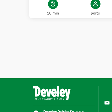
10 min
porcji
Develey Polska Sp. z o.o