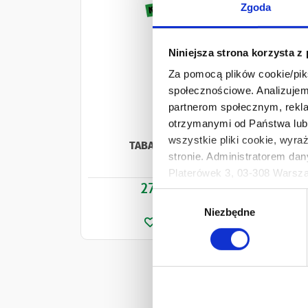
Zgoda
Niniejsza strona korzysta z
Za pomocą plików cookie/piks
społecznościowe. Analizujemy
partnerom społecznym, rekla
otrzymanymi od Państwa lub 
wszystkie pliki cookie, wyra
TABASCO® Original Red Sauce
stronie. Administratorem dan
150 ml
Platerówek 3, 03-308 Warsza
27,99 zł
Prywatności.
Ilość
-
+
Wybór
Ten baner umożliwia ustawien
Niezbędne
zgody
Develey Polska Sp. z o.o z s
przetwarzaniu danych osobo