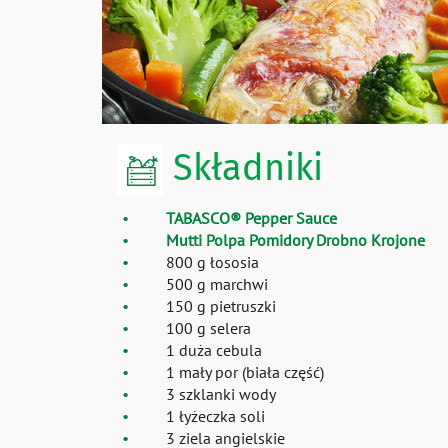
Składniki
TABASCO® Pepper Sauce
Mutti Polpa Pomidory Drobno Krojone
800 g łososia
500 g marchwi
150 g pietruszki
100 g selera
1 duża cebula
1 mały por (biała część)
3 szklanki wody
1 łyżeczka soli
3 ziela angielskie