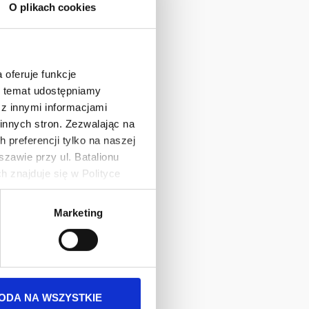
O plikach cookies
 oferuje funkcje
en temat udostępniamy
z innymi informacjami
innych stron. Zezwalając na
 preferencji tylko na naszej
zawie przy ul. Batalionu
 znajduje się w Polityce
 danych osobowych jest
Marketing
rszawa. Więcej informacji o
ODA NA WSZYSTKIE