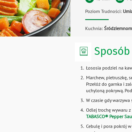
Poziom Trudności:
Umi
Kuchnia:
Śródziemnom
Sposób 
Łososia podziel na kawa
Marchew, pietruszkę, se
Przełóż do garnka i za
uchyloną pokrywą. Pod k
W czasie gdy warzywa s
Odlej trochę wywaru z 
TABASCO® Pepper Sau
Cebulę i pora pokrój w 