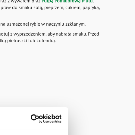
az z wywarem oraz
Pulpą Pomidorową Mutti
,
opraw do smaku solą, pieprzem, cukrem, papryką,
na usmażonej rybie w naczyniu szklanym.
gotuj z wyprzedzeniem, aby nabrała smaku. Przed
ą pietruszki lub kolendrą.