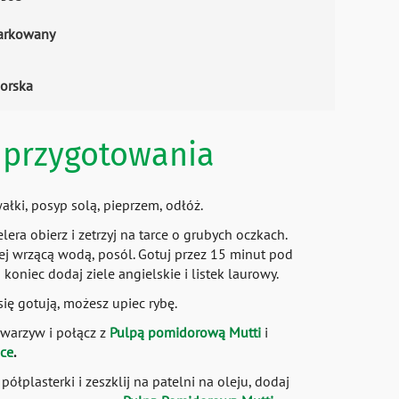
arkowany
orska
przygotowania
łki, posyp solą, pieprzem, odłóż.
lera obierz i zetrzyj na tarce o grubych oczkach.
lej wrzącą wodą, posól. Gotuj przez 15 minut pod
oniec dodaj ziele angielskie i listek laurowy.
ię gotują, możesz upiec rybę.
warzyw i połącz z
Pulpą pomidorową Mutti
i
ce
.
półplasterki i zeszklij na patelni na oleju, dodaj