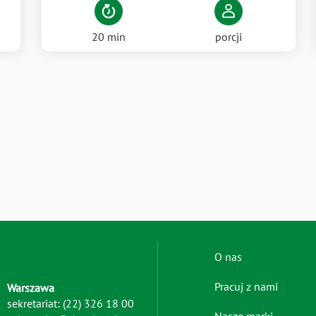
20 min
porcji
Footer
O nas
menu
Pracuj z nami
Warszawa
-
sekretariat: (22) 326 18 00