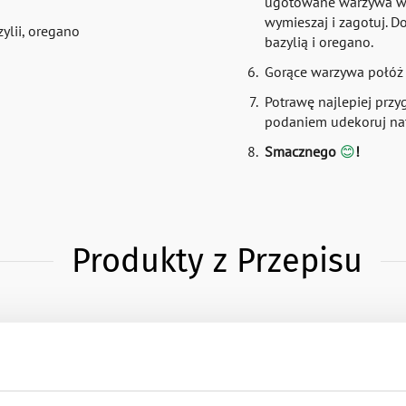
ugotowane warzywa wr
wymieszaj i zagotuj. D
ylii, oregano
bazylią i oregano.
Gorące warzywa połóż 
Potrawę najlepiej przy
podaniem udekoruj natk
Smacznego
😊
!
Produkty z Przepisu
1 szt.
6 szt.