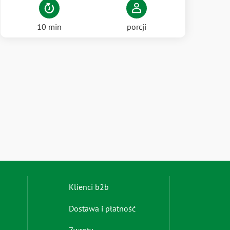
10 min
porcji
Footer
Klienci b2b
menu
Dostawa i płatność
-