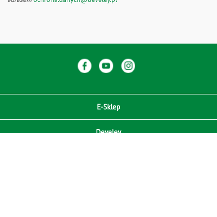
E-Sklep
Develey
Compliance / Zgodność
Media
RODO