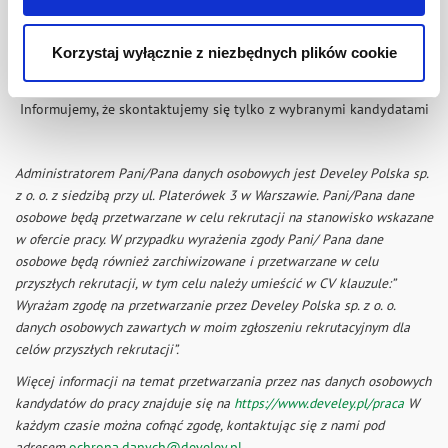
Jesteś zainteresowany APLIKUJ
Korzystaj wyłącznie z niezbędnych plików cookie
link
Informujemy, że skontaktujemy się tylko z wybranymi kandydatami
Administratorem Pani/Pana danych osobowych jest Develey Polska sp.
z o. o. z siedzibą przy ul. Platerówek 3 w Warszawie. Pani/Pana dane
osobowe będą przetwarzane w celu rekrutacji na stanowisko wskazane
w ofercie pracy. W przypadku wyrażenia zgody Pani/ Pana dane
osobowe będą również zarchiwizowane i przetwarzane w celu
przyszłych rekrutacji, w tym celu należy umieścić w CV klauzule:”
Wyrażam zgodę na przetwarzanie przez Develey Polska sp. z o. o.
danych osobowych zawartych w moim zgłoszeniu rekrutacyjnym dla
celów przyszłych rekrutacji”.
Więcej informacji na temat przetwarzania przez nas danych osobowych
kandydatów do pracy znajduje się na
https://www.develey.pl/praca
W
każdym czasie można cofnąć zgodę, kontaktując się z nami pod
adresem
ochrona.danych@develey.pl