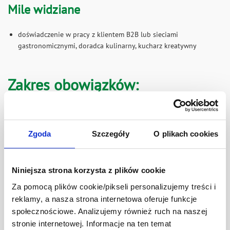
Mile widziane
doświadczenie w pracy z klientem B2B lub sieciami
gastronomicznymi, doradca kulinarny, kucharz kreatywny
Zakres obowiązków:
bezpośrednie wsparcie klientów i partnerów handlowych w
regionie Centrum (konsultacje, prezentacje, degustacje, szkolenia
kulinarne);
Zgoda
Szczegóły
O plikach cookies
współtworzenie rozwiązań kulinarnych opartych na produktach
Develey – receptury, menu, koncepty;
organizowanie pokazów kulinarnych, warsztatów i udział w
Niniejsza strona korzysta z plików cookie
wydarzeniach branżowych;
Za pomocą plików cookie/pikseli personalizujemy treści i
monitorowanie rynku oraz identyfikowanie potrzeb klientów i
reklamy, a nasza strona internetowa oferuje funkcje
trendów kulinarnych;
społecznościowe. Analizujemy również ruch na naszej
współpraca z regionalnym działem sprzedaży w celu rozwoju
stronie internetowej. Informacje na ten temat
biznesu i wdrażania produktów;