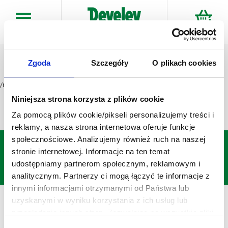
Przejdź
do
treści
Zgoda
Szczegóły
O plikach cookies
/nasze-marki/univer/
Niniejsza strona korzysta z plików cookie
Za pomocą plików cookie/pikseli personalizujemy treści i
reklamy, a nasza strona internetowa oferuje funkcje
społecznościowe. Analizujemy również ruch na naszej
stronie internetowej. Informacje na ten temat
udostępniamy partnerom społecznym, reklamowym i
analitycznym. Partnerzy ci mogą łączyć te informacje z
innymi informacjami otrzymanymi od Państwa lub
E-Sklep
uzyskanymi w wyniku korzystania z ich usług lub
ⓒ Copyright 2021 Develey Polska Sp. z o.o
przeglądania innych stron. Zezwalając na wszystkie pliki
Develey
cookie, wyrażają Państwo na to zgodę. Ten baner