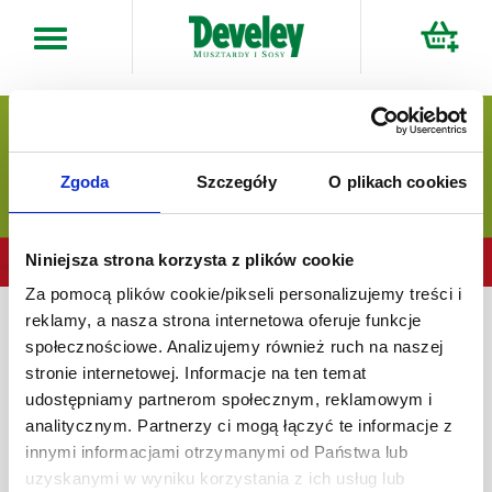
Przejdź
do
treści
Zgoda
Szczegóły
O plikach cookies
Niniejsza strona korzysta z plików cookie
Za pomocą plików cookie/pikseli personalizujemy treści i
reklamy, a nasza strona internetowa oferuje funkcje
W ramach Promocji można dokonać jednego zakupu obejmującego minimum 2
społecznościowe. Analizujemy również ruch na naszej
lub więcej sztuk tego samego Produktu Promocyjnego, z czego jeden z nich
otrzymasz za cenę 1 gr. Rabat może zostać udzielony na maksymalnie 1 sztukę
stronie internetowej. Informacje na ten temat
produktu promocyjnego.
udostępniamy partnerom społecznym, reklamowym i
analitycznym. Partnerzy ci mogą łączyć te informacje z
Produkty biorące udział w promocji:
innymi informacjami otrzymanymi od Państwa lub
uzyskanymi w wyniku korzystania z ich usług lub
Rigioni di Asiagio Nacciolata BIO - krem z orzechów laskowych i kakao 250g;