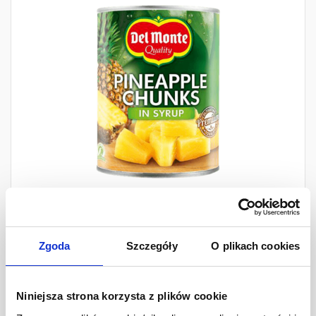
Del Monte Ananas kawałki
Zgoda
Szczegóły
O plikach cookies
570 g
Niniejsza strona korzysta z plików cookie
Ilość
9,96 zł
-
+