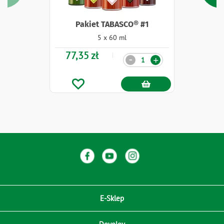
Pakiet TABASCO® #1
5 x 60 ml
77,35 zł
Ilość
-
+
E-Sklep