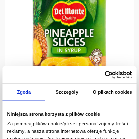
Zgoda
Szczegóły
O plikach cookies
Del Monte Ananas plastry
Niniejsza strona korzysta z plików cookie
840 g
Za pomocą plików cookie/pikseli personalizujemy treści i
Ilość
reklamy, a nasza strona internetowa oferuje funkcje
14,69 zł
-
+
społecznościowe. Analizujemy również ruch na naszej