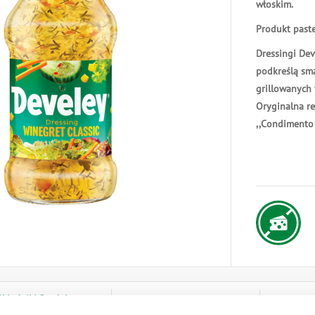
włoskim.
Produkt past
Dressingi Dev
podkreślą sma
grillowanych 
Oryginalna re
,,Condimento 
Składniki Produktu
Wartości Odżywcze
Przechowy