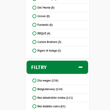
Del Monte
(8)
Univer
(8)
Funtastic
(6)
BBQUE
(4)
Curtice Brothers
(3)
Rigoni di Asiago
(1)
FILTRY
Dla wegan
(136)
Bezglutenowy
(124)
Bez składników mleka
(111)
Bez dodatku cukru
(61)