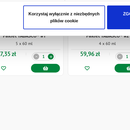
Korzystaj wyłącznie z niezbędnych
ZG
plików cookie
Pakiet TABASCO® #1
Pakiet TABASCO® #2
5 x 60 ml
4 x 60 ml
7,35 zł
59,96 zł
Ilość
Ilość
-
-
+