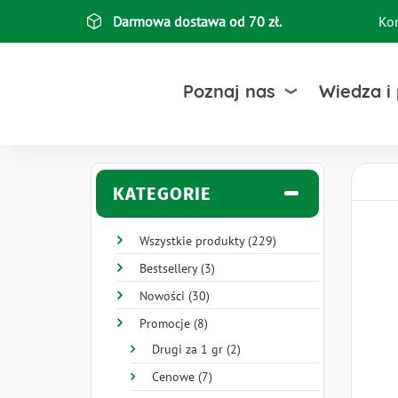
Przejdź
Darmowa dostawa od 70 zł.
Ko
Top
do
treści
bar
Poznaj nas
Wiedza i
KATEGORIE
Wszystkie produkty (229)
Bestsellery (3)
Nowości (30)
Promocje (8)
Drugi za 1 gr (2)
Cenowe (7)