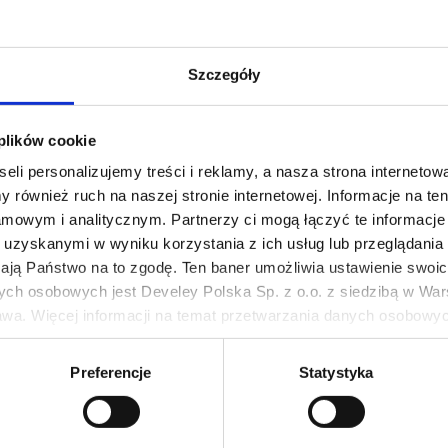
 ocet jabłkowy*, ocet spirytusowy*, nierafinowany cukier trzcinowy 
Szczegóły
zczony moszcz winogronowy), sól kamienna*, zioła*, papryka*, re
ancja zagęszczająca: guma ksantanowa, ekstrakty przypraw*.
ralne składniki
 plików cookie
eli personalizujemy treści i reklamy, a nasza strona internetowa
Pakiety i Z
 również ruch na naszej stronie internetowej. Informacje na t
mowym i analitycznym. Partnerzy ci mogą łączyć te informacje 
uzyskanymi w wyniku korzystania z ich usług lub przeglądania 
żają Państwo na to zgodę. Ten baner umożliwia ustawienie swoich
ych osobowych jest Develey Polska Sp. z o.o. z siedzibą w Wars
wa. Więcej informacji na temat przetwarzania danych osobowych
ie Twoich preferencji tylko na naszej stronie. Administratorem
Preferencje
Statystyka
iedzibą w Warszawie przy ul. Batalionu Platerówek 3, 03-308 Wa
wych jest w
Polityki prywatności
.