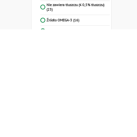
Nie zawiera tłuszczu (≤ 0,5% tłuszczu)
(23)
Źródło OMEGA-3
(16)
BIO
(5)
Skontaktuj się
z naszym przedstawicielem
handlowym
Centrum:
48
691
522
348