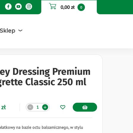
0,00 zł
0
Sklep
ey Dressing Premium
grette Classic 250 ml
Ilość
 zł
-
+
łatkowy na bazie octu balsamicznego, w stylu