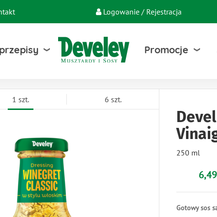
ntakt
Logowanie / Rejestracja
 przepisy
Promocje
1 szt.
6 szt.
Devel
Vinai
250 ml
6,49
Gotowy sos sa