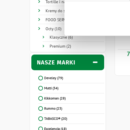
Tortille i nachosy (6)
Kremy do smarowania (1)
FOOD SERVICE (21)
Octy (10)
Klasyczne (6)
Premium (2)
7
NASZE MARKI
Develey
(79)
Mutti
(34)
Kikkoman
(28)
Rummo
(23)
TABASCO®
(20)
Excelencia
(18)