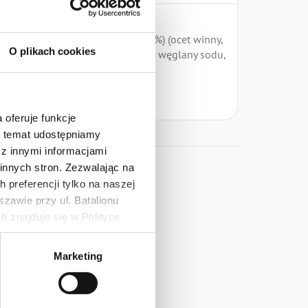
(6%), biały ocet balsamiczny (5,8%) (ocet winny,
O plikach cookies
gulatory kwasowości: octany sodu, węglany sodu,
 oferuje funkcje
estawy
en temat udostępniamy
z innymi informacjami
innych stron. Zezwalając na
 preferencji tylko na naszej
zawie przy ul. Batalionu
 znajduje się w Polityce
 danych osobowych jest
Marketing
rszawa. Więcej informacji o