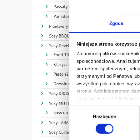
Passaty (4)
Pomidory (8)
woda,
Zgoda
zagęs
Przetwory warzywne (10)
subst
Sosy BBQUE (4)
*natu
Niniejsza strona korzysta z
Sosy Develey (32)
Za pomocą plików cookie/piks
Food Trip (14)
społecznościowe. Analizujemy
Klasyczne (11)
partnerom społecznym, rekla
Pesto (2)
otrzymanymi od Państwa lub 
wszystkie pliki cookie, wyra
Dressingi (4)
stronie. Administratorem dan
Sosy KIKKOMAN (28)
Platerówek 3, 03-308 Warsza
Sosy MUTTI (15)
Prywatności.
Wybór
Sosy do pizzy (3)
Ten baner umożliwia ustawien
Niezbędne
zgody
Develey Polska Sp. z o.o z s
Sosy TABASCO® Brand (20)
przetwarzaniu danych osobo
Sosy Curtice Brothers (3)