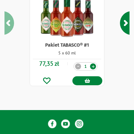
Pakiet TABASCO® #1
5 x 60 ml
77,35 zł
Ilość
-
+