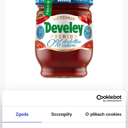
Develey Ketchup Premium
0% dodatku cukru
Zgoda
Szczegóły
O plikach cookies
260 g