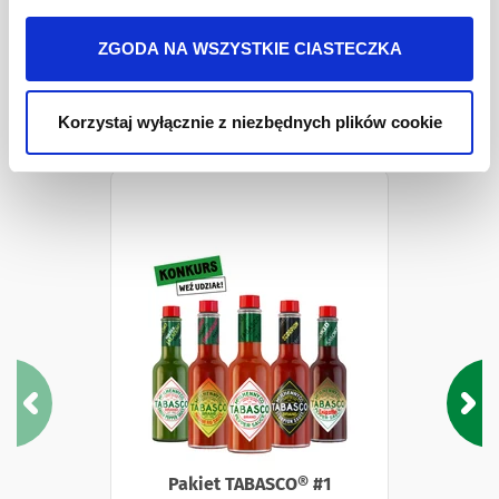
woda,
gorczyca
, ocet spirytusowy, cukier, sól, syrop palonego cukru,
Więcej informacji o przetwarzaniu danych osobowych
przyprawy
jest w
Polityki prywatności
.
ZGODA NA WSZYSTKIE CIASTECZKA
Pakiety i Zestawy
Korzystaj wyłącznie z niezbędnych plików cookie
Pakiet TABASCO® #1