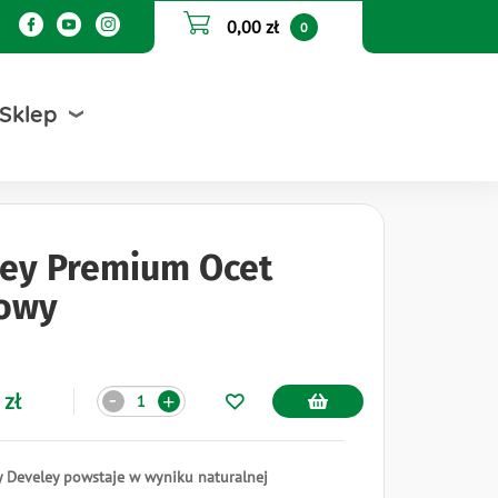
0,00 zł
0
Sklep
ey Premium Ocet
kowy
Ilość
 zł
-
+
y Develey powstaje w wyniku naturalnej