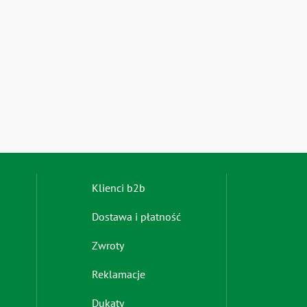
Footer
Klienci b2b
menu
Dostawa i płatność
-
right
Zwroty
Reklamacje
Dukaty