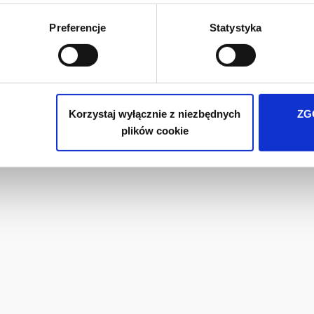
ie Twoich preferencji tylko na naszej stronie. Administratorem
Preferencje
Statystyka
iedzibą w Warszawie przy ul. Batalionu Platerówek 3, 03-308 Wa
wych jest w
Polityki prywatności
.
Korzystaj wyłącznie z niezbędnych
ZG
plików cookie