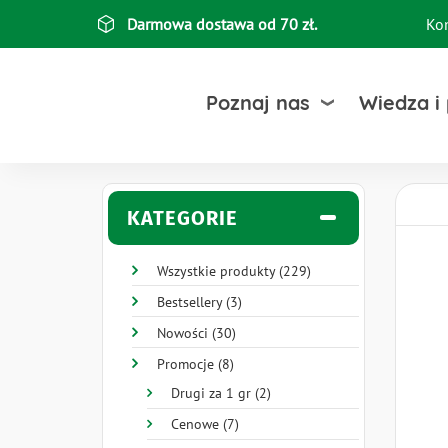
Przejdź
Darmowa dostawa od 70 zł.
Ko
Top
do
treści
bar
Poznaj nas
Wiedza i
KATEGORIE
Wszystkie produkty (229)
Bestsellery (3)
Nowości (30)
Promocje (8)
Drugi za 1 gr (2)
Cenowe (7)