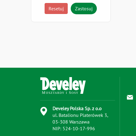
Resetuj
Zastosuj
Develey Polska Sp. z o.o
ul. Batalionu Platerówek 3,
03-308 Warszawa
NIP: 524-10-17-996