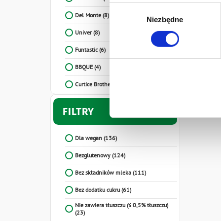
Prywatności.
Wybór
Ten baner umożliwia ustawien
Del Monte
(8)
Niezbędne
zgody
Develey Polska Sp. z o.o z s
Univer
(8)
przetwarzaniu danych osobo
Funtastic
(6)
BBQUE
(4)
Curtice Brothers
(3)
Rigoni di Asiago
(1)
FILTRY
Dla wegan
(136)
Bezglutenowy
(124)
Bez składników mleka
(111)
Bez dodatku cukru
(61)
Nie zawiera tłuszczu (≤ 0,5% tłuszczu)
(23)