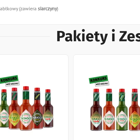
jabłkowy (zawiera
siarczyny
)
Pakiety i Z