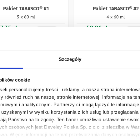
Pakiet TABASCO® #1
Pakiet TABASCO® #2
5 x 60 ml
4 x 60 ml
7,35 zł
59,96 zł
Ilość
Ilość
-
-
+
Szczegóły
 plików cookie
eli personalizujemy treści i reklamy, a nasza strona internetowa
 również ruch na naszej stronie internetowej. Informacje na t
mowym i analitycznym. Partnerzy ci mogą łączyć te informacje 
uzyskanymi w wyniku korzystania z ich usług lub przeglądania 
żają Państwo na to zgodę. Ten baner umożliwia ustawienie swoich
ych osobowych jest Develey Polska Sp. z o.o. z siedzibą w Wars
wa. Więcej informacji na temat przetwarzania danych osobowych