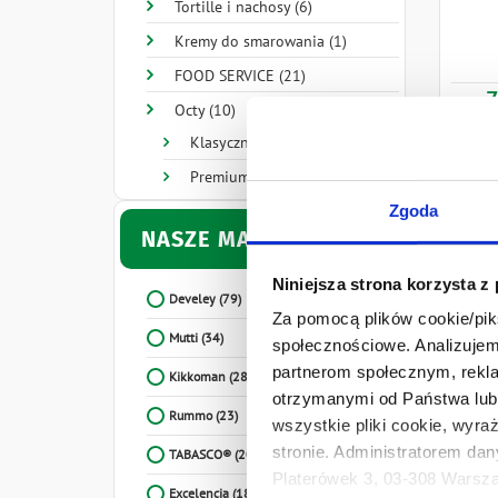
Tortille i nachosy (6)
Kremy do smarowania (1)
FOOD SERVICE (21)
7
Octy (10)
Klasyczne (6)
Premium (2)
Zgoda
NASZE MARKI
Niniejsza strona korzysta z
Develey
(79)
Za pomocą plików cookie/piks
Mutti
(34)
społecznościowe. Analizujemy
partnerom społecznym, rekla
Kikkoman
(28)
otrzymanymi od Państwa lub 
Rummo
(23)
wszystkie pliki cookie, wyra
stronie. Administratorem dan
TABASCO®
(20)
Platerówek 3, 03-308 Warsza
Excelencia
(18)