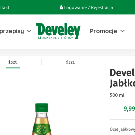
ntakt
Logowanie / Rejestracja
 przepisy
Promocje
1szt.
6szt.
Devel
Jabł
500 ml
9,99
Ocet jabłkow