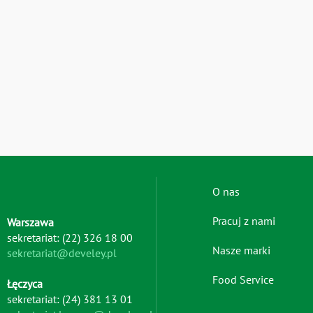
Footer
O nas
menu
Pracuj z nami
Warszawa
-
sekretariat: (22) 326 18 00
left
Nasze marki
sekretariat@develey.pl
Food Service
Łęczyca
sekretariat: (24) 381 13 01