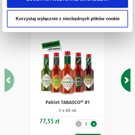
Pakiety i Zestawy
Korzystaj wyłącznie z niezbędnych plików cookie
Pakiet TABASCO® #1
5 x 60 ml
77,35 zł
Ilość
-
+