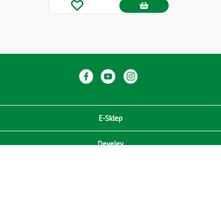
E-Sklep
Develey
Compliance / Zgodność
Media
RODO