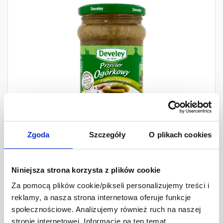
Zgoda
Szczegóły
O plikach cookies
Develey Przecier
Niniejsza strona korzysta z plików cookie
ogórkowy
Za pomocą plików cookie/pikseli personalizujemy treści i
reklamy, a nasza strona internetowa oferuje funkcje
300 g
społecznościowe. Analizujemy również ruch na naszej
stronie internetowej. Informacje na ten temat