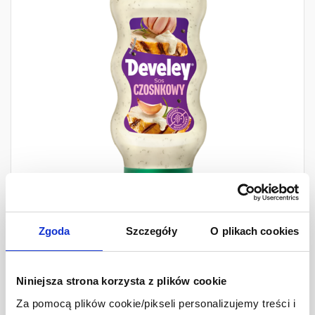
Zgoda
Szczegóły
O plikach cookies
Develey Sos Czosnkowy
410 g
Niniejsza strona korzysta z plików cookie
Ilość
7,49 zł
-
+
Za pomocą plików cookie/pikseli personalizujemy treści i