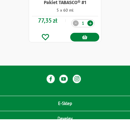
Pakiet TABASCO® #1
5 x 60 ml
77,35 zł
Ilość
-
+
E-Sklep
Develey