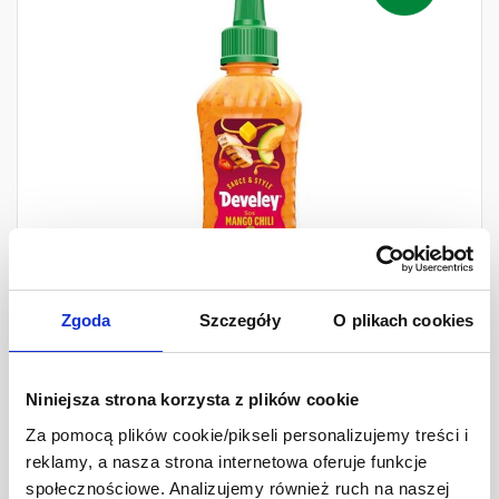
Zgoda
Szczegóły
O plikach cookies
Develey Sos Mango Chili
Niniejsza strona korzysta z plików cookie
225 ml
Za pomocą plików cookie/pikseli personalizujemy treści i
reklamy, a nasza strona internetowa oferuje funkcje
Ilość
13,29 zł
-
+
społecznościowe. Analizujemy również ruch na naszej