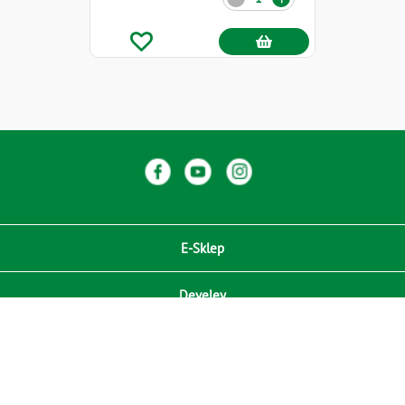
E-Sklep
Develey
Compliance / Zgodność
Media