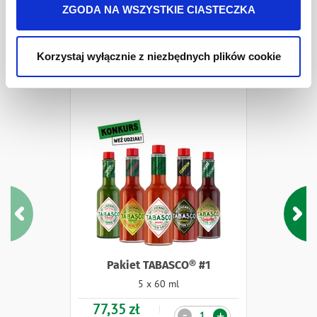
ZGODA NA WSZYSTKIE CIASTECZKA
Pakiety i Zestawy
Korzystaj wyłącznie z niezbędnych plików cookie
Pakiet TABASCO® #1
5 x 60 ml
77,35 zł
Ilość
-
+