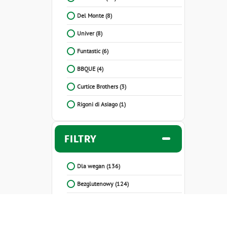
Del Monte
(8)
Univer
(8)
Funtastic
(6)
BBQUE
(4)
Curtice Brothers
(3)
Rigoni di Asiago
(1)
FILTRY
Dla wegan
(136)
Bezglutenowy
(124)
Bez składników mleka
(111)
Bez dodatku cukru
(61)