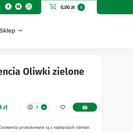
0,00 zł
0
Sklep
encia Oliwki zielone
Ilość
 zł
-
+
 Excelencia produkowane są z najlepszych odmian