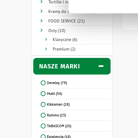
Tortille i nachosy (6)
7
Kremy do smarowania (1)
FOOD SERVICE (21)
Octy (10)
Klasyczne (6)
Premium (2)
NASZE MARKI
Develey
(79)
Mutti
(34)
Kikkoman
(28)
Rummo
(23)
TABASCO®
(20)
Excelencia
(18)