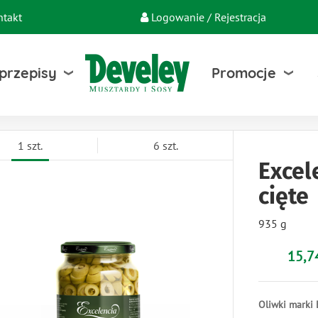
ntakt
Logowanie / Rejestracja
 przepisy
Promocje
1 szt.
6 szt.
Excel
cięte
935 g
15,74
Oliwki marki