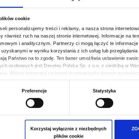
Pakiety i Z
 plików cookie
eli personalizujemy treści i reklamy, a nasza strona internetowa
 również ruch na naszej stronie internetowej. Informacje na t
mowym i analitycznym. Partnerzy ci mogą łączyć te informacje 
uzyskanymi w wyniku korzystania z ich usług lub przeglądania 
żają Państwo na to zgodę. Ten baner umożliwia ustawienie swoich
ych osobowych jest Develey Polska Sp. z o.o. z siedzibą w Wars
wa. Więcej informacji na temat przetwarzania danych osobowych
ie Twoich preferencji tylko na naszej stronie. Administratorem
Preferencje
Statystyka
iedzibą w Warszawie przy ul. Batalionu Platerówek 3, 03-308 Wa
wych jest w
Polityki prywatności
.
Pakiet TABASCO® #1
Pakiet TABASCO® #2
Korzystaj wyłącznie z niezbędnych
ZG
5 x 60 ml
4 x 60 ml
plików cookie