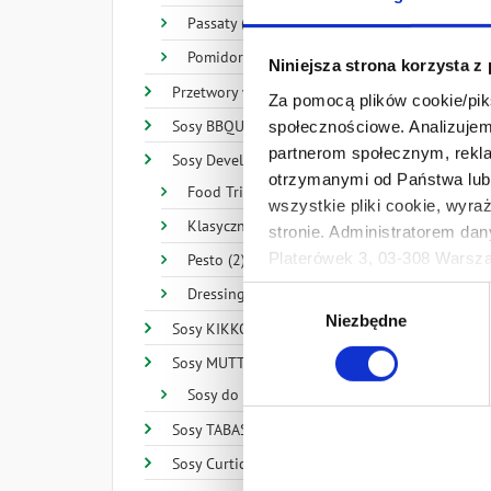
Passaty (4)
Pomidory (8)
Niniejsza strona korzysta z
Przetwory warzywne (10)
Za pomocą plików cookie/piks
Sosy BBQUE (4)
społecznościowe. Analizujemy
partnerom społecznym, rekla
Sosy Develey (32)
otrzymanymi od Państwa lub 
Food Trip (14)
wszystkie pliki cookie, wyra
Klasyczne (11)
stronie. Administratorem dan
Platerówek 3, 03-308 Warsza
Pesto (2)
Prywatności.
Dressingi (4)
Wybór
Ten baner umożliwia ustawien
Niezbędne
zgody
Sosy KIKKOMAN (28)
Develey Polska Sp. z o.o z s
Sosy MUTTI (15)
przetwarzaniu danych osobo
Sosy do pizzy (3)
Sosy TABASCO® Brand (20)
Sosy Curtice Brothers (3)