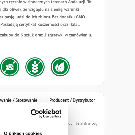
nych ręcznie w słonecznych terenach Andaluzji. To
n dla oliwek, ze względu na ziemię, warunki
z pasję ludzi do ich zbioru. Bez dodatku GMO
 Posiadają certyfikat Koszerności oraz Halal.
 zakupu do 6 sztuk oraz 1 zgrzewki w zamówieniu.
wanie / Stosowanie
Producent / Dystrybutor
as mlekowy, przeciwutleniacz: kwas askorbinowy.
O plikach cookies