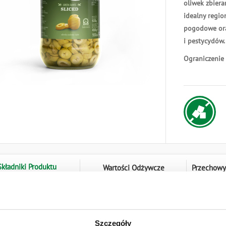
oliwek zbiera
idealny regio
pogodowe ora
i pestycydów.
Ograniczenie
Składniki Produktu
Wartości Odżywcze
Przechowy
 oliwki zielone, sól, regulatory kwasowości: kwas cytrynowy, kw
Szczegóły