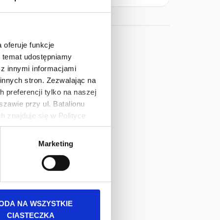
estawy
 oferuje funkcje
en temat udostępniamy
z innymi informacjami
innych stron. Zezwalając na
 preferencji tylko na naszej
zawie przy ul. Batalionu
 znajduje się w Polityce
 danych osobowych jest
Marketing
rszawa. Więcej informacji o
ODA NA WSZYSTKIE
CIASTECZKA