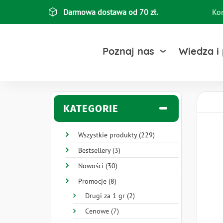
Przejdź
Darmowa dostawa od 70 zł.
Ko
Top
do
treści
bar
Poznaj nas
Wiedza i
KATEGORIE
Wszystkie produkty (229)
Bestsellery (3)
Nowości (30)
Promocje (8)
Drugi za 1 gr (2)
Cenowe (7)