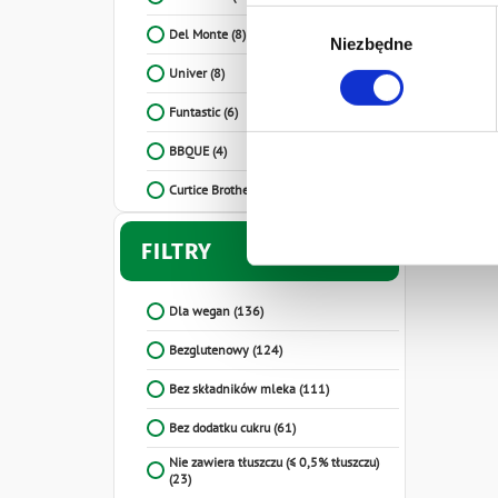
Prywatności.
Wybór
Ten baner umożliwia ustawien
Del Monte
(8)
Niezbędne
zgody
Develey Polska Sp. z o.o z s
Univer
(8)
przetwarzaniu danych osobo
Funtastic
(6)
BBQUE
(4)
Curtice Brothers
(3)
Rigoni di Asiago
(1)
FILTRY
Dla wegan
(136)
Bezglutenowy
(124)
Bez składników mleka
(111)
Bez dodatku cukru
(61)
Nie zawiera tłuszczu (≤ 0,5% tłuszczu)
(23)