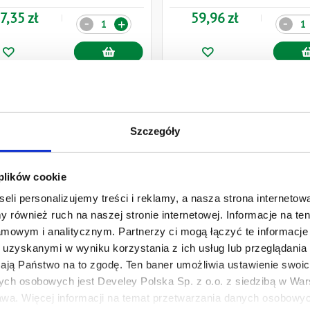
7,35 zł
59,96 zł
Ilość
Ilość
-
-
+
Szczegóły
 plików cookie
eli personalizujemy treści i reklamy, a nasza strona internetowa
 również ruch na naszej stronie internetowej. Informacje na t
mowym i analitycznym. Partnerzy ci mogą łączyć te informacje 
uzyskanymi w wyniku korzystania z ich usług lub przeglądania 
żają Państwo na to zgodę. Ten baner umożliwia ustawienie swoich
ych osobowych jest Develey Polska Sp. z o.o. z siedzibą w Wars
wa. Więcej informacji na temat przetwarzania danych osobowych