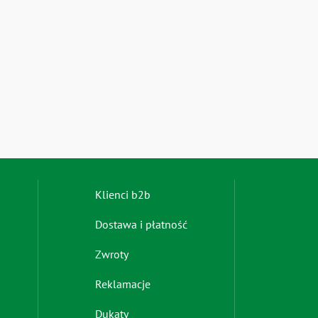
Footer
Klienci b2b
menu
Dostawa i płatność
-
right
Zwroty
Reklamacje
Dukaty