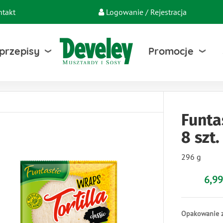
ntakt
Logowanie / Rejestracja
 przepisy
Promocje
Funta
8 szt.
296 g
6,99
Opakowanie z