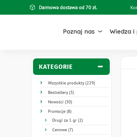
Przejdź
Darmowa dostawa od 70 zł.
Ko
Top
do
treści
bar
Poznaj nas
Wiedza i
KATEGORIE
Wszystkie produkty (229)
Bestsellery (3)
Nowości (30)
Promocje (8)
Drugi za 1 gr (2)
Cenowe (7)