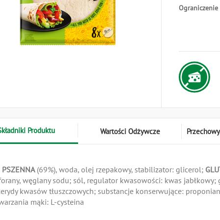
Ograniczenie
Składniki Produktu
Wartości Odżywcze
Przechowy
a
PSZENNA
(69%), woda, olej rzepakowy, stabilizator: glicerol;
GLU
forany, węglany sodu; sól, regulator kwasowości: kwas jabłkowy; 
cerydy kwasów tłuszczowych; substancje konserwujące: proponian
warzania mąki: L-cysteina