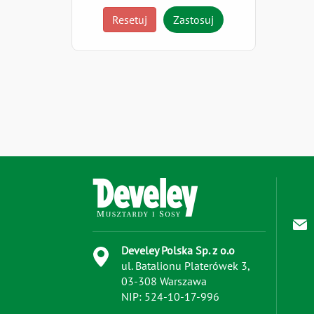
Resetuj
Zastosuj
Develey Polska Sp. z o.o
ul. Batalionu Platerówek 3,
03-308 Warszawa
NIP: 524-10-17-996