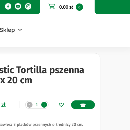
0,00 zł
0
Sklep
stic Tortilla pszenna
 x 20 cm
Ilość
 zł
-
+
awiera 8 placków pszennych o średnicy 20 cm.