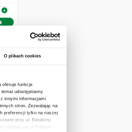
+
O plikach cookies
 oferuje funkcje
en temat udostępniamy
z innymi informacjami
innych stron. Zezwalając na
 preferencji tylko na naszej
zawie przy ul. Batalionu
 znajduje się w Polityce