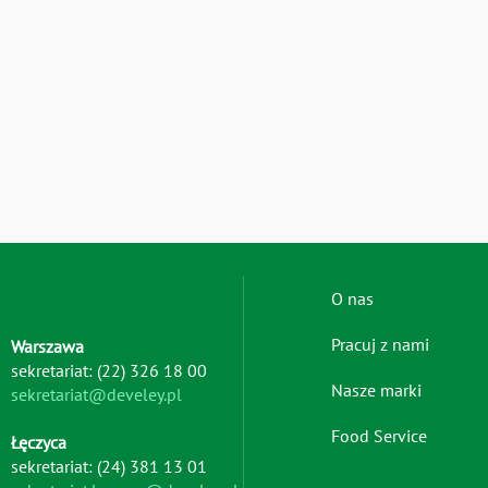
Footer
O nas
menu
Pracuj z nami
Warszawa
-
sekretariat: (22) 326 18 00
left
Nasze marki
sekretariat@develey.pl
Food Service
Łęczyca
sekretariat: (24) 381 13 01