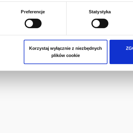
ie Twoich preferencji tylko na naszej stronie. Administratorem
Preferencje
Statystyka
iedzibą w Warszawie przy ul. Batalionu Platerówek 3, 03-308 Wa
wych jest w
Polityki prywatności
.
Korzystaj wyłącznie z niezbędnych
ZG
plików cookie