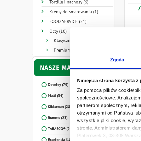
Tortille i nachosy (6)
7
Kremy do smarowania (1)
FOOD SERVICE (21)
Octy (10)
Klasyczne (6)
Premium (2)
Zgoda
NASZE MARKI
Niniejsza strona korzysta z
Develey
(79)
Za pomocą plików cookie/piks
Mutti
(34)
społecznościowe. Analizujemy
partnerom społecznym, rekla
Kikkoman
(28)
otrzymanymi od Państwa lub 
Rummo
(23)
wszystkie pliki cookie, wyra
stronie. Administratorem dan
TABASCO®
(20)
Platerówek 3, 03-308 Warsza
Excelencia
(18)