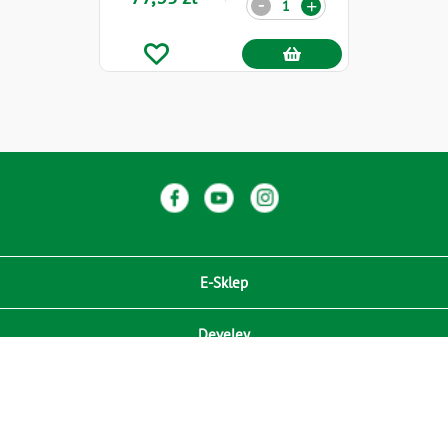
-
+
E-Sklep
Develey
Compliance / Zgodność
Media