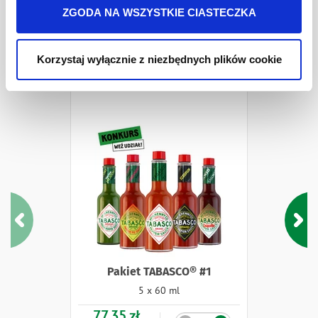
jest w
Polityki prywatności
.
ZGODA NA WSZYSTKIE CIASTECZKA
Pakiety i Zestawy
Korzystaj wyłącznie z niezbędnych plików cookie
Pakiet TABASCO® #1
5 x 60 ml
77,35 zł
Ilość