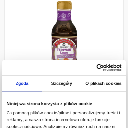
Zgoda
Szczegóły
O plikach cookies
Kikkoman Sos Teriyaki z
Niniejsza strona korzysta z plików cookie
pieczonym czosnkiem
Za pomocą plików cookie/pikseli personalizujemy treści i
reklamy, a nasza strona internetowa oferuje funkcje
250 ml
społecznościowe. Analizujemy również ruch na naszej