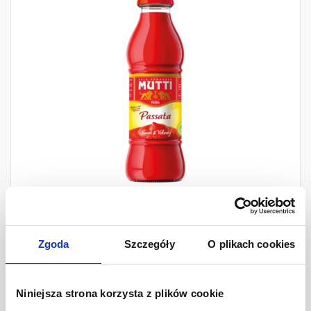
Mutti Passata przecier
Zgoda
Szczegóły
O plikach cookies
pomidorowy
400 g
Niniejsza strona korzysta z plików cookie