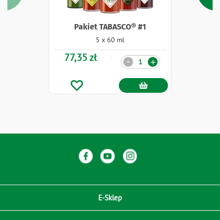
Pakiet TABASCO® #1
5 x 60 ml
77,35 zł
Ilość
-
+
E-Sklep