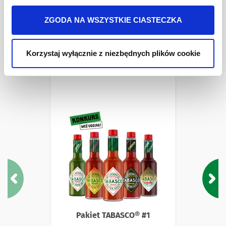
Więcej informacji o przetwarzaniu danych osobowych
pomidory 82,4%, woda, sól.
jest w
Polityki prywatności
.
ZGODA NA WSZYSTKIE CIASTECZKA
Pakiety i Zestawy
Korzystaj wyłącznie z niezbędnych plików cookie
Pakiet TABASCO® #1