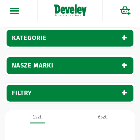
Przejdź
do
treści
KATEGORIE
NASZE MARKI
FILTRY
1szt.
6szt.