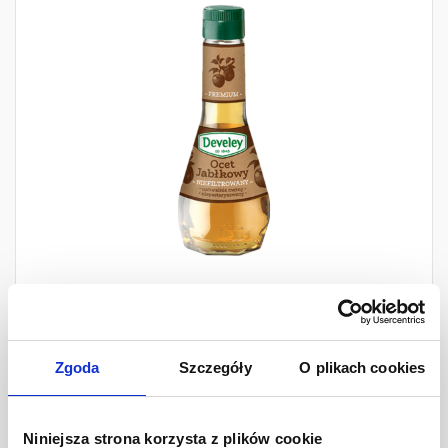
Premium Ocet Jabłkowy
Zgoda
Szczegóły
O plikach cookies
Niefiltrowany i
Niepasteryzowany
Niniejsza strona korzysta z plików cookie