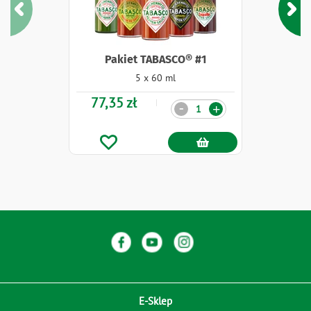
Pakiet TABASCO® #1
5 x 60 ml
77,35 zł
Ilość
-
+
E-Sklep