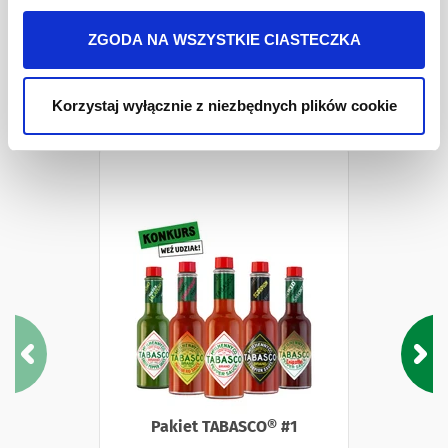
Więcej informacji o przetwarzaniu danych osobowych
Semolina z
pszenicy
durum. Może zawierać:
soję i gorczycę.
jest w
Polityki prywatności
.
ZGODA NA WSZYSTKIE CIASTECZKA
Pakiety i Zestawy
Korzystaj wyłącznie z niezbędnych plików cookie
Pakiet TABASCO® #1