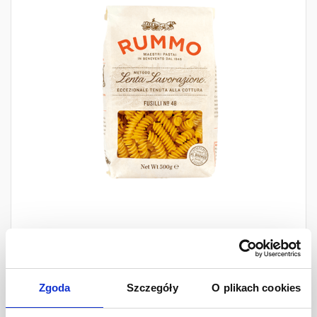
Rummo Makaron Świderki
500 g
Zgoda
Szczegóły
O plikach cookies
Ilość
7,99 zł
-
+