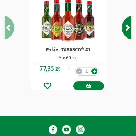
Pakiet TABASCO® #1
5 x 60 ml
77,35 zł
Ilość
-
+