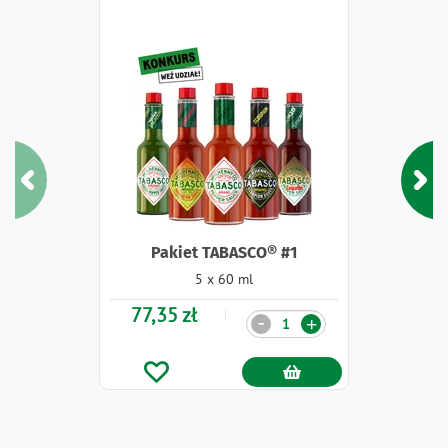
Pakiet TABASCO® #1
5 x 60 ml
77,35 zł
Ilość
-
+