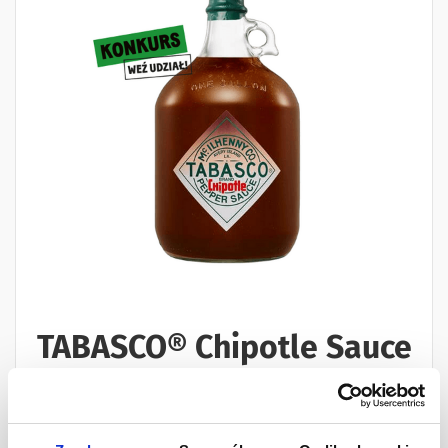
TABASCO® Chipotle Sauce
Gallon
3,8l