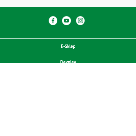
E-Sklep
Develey
Compliance / Zgodność
Media
RODO
Kontakt