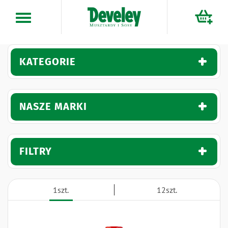
Przejdź
do
treści
KATEGORIE
NASZE MARKI
FILTRY
1szt.
12szt.