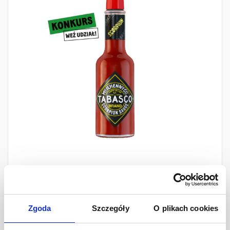
TABASCO® Scorpion Sauce
60 ml
Zgoda
Szczegóły
O plikach cookies
Ilość
17,39 zł
-
+