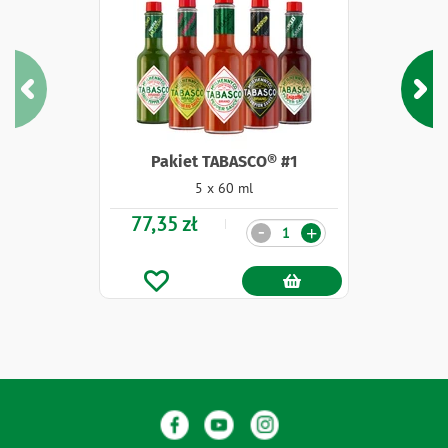
Pakiet TABASCO® #1
5 x 60 ml
77,35 zł
Ilość
-
+