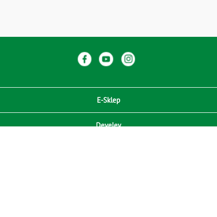
E-Sklep
Develey
Compliance / Zgodność
Media
RODO