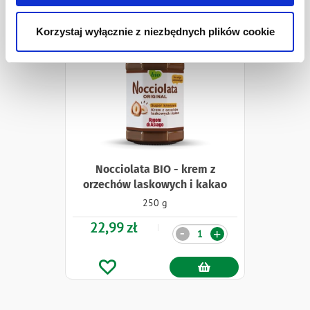
Naklejki
Korzystaj wyłącznie z niezbędnych plików cookie
Nocciolata BIO - krem z
orzechów laskowych i kakao
250 g
22,99 zł
Ilość
-
+