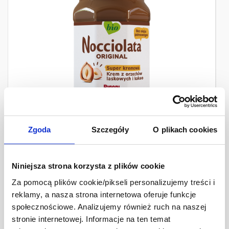
Zgoda
Szczegóły
O plikach cookies
Nocciolata BIO - krem z orzechów laskowych i kakao
250 g
Niniejsza strona korzysta z plików cookie
22,99 zł
Ilość
-
+
Za pomocą plików cookie/pikseli personalizujemy treści i
reklamy, a nasza strona internetowa oferuje funkcje
społecznościowe. Analizujemy również ruch na naszej
stronie internetowej. Informacje na ten temat