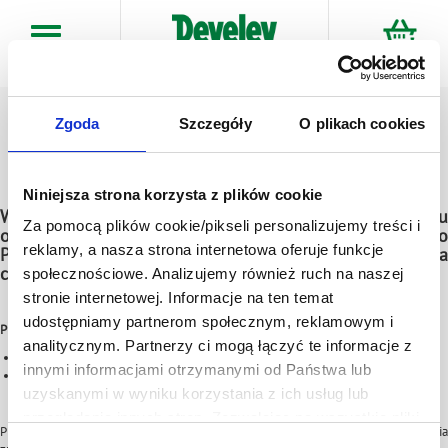
Przejdź
do
treści
Zgoda
Szczegóły
O plikach cookies
Niniejsza strona korzysta z plików cookie
W ramach Promocji można dokonać jednego zakupu
Za pomocą plików cookie/pikseli personalizujemy treści i
obejmującego minimum 2 lub więcej sztuk tego samego
reklamy, a nasza strona internetowa oferuje funkcje
Produktu Promocyjnego, z czego tylko jeden otrzymasz za
cenę 1 gr.
społecznościowe. Analizujemy również ruch na naszej
stronie internetowej. Informacje na ten temat
udostępniamy partnerom społecznym, reklamowym i
Produkty biorące udział w promocji:
analitycznym. Partnerzy ci mogą łączyć te informacje z
Folwark Wąsowo Buraczki drobno tarte EKO
innymi informacjami otrzymanymi od Państwa lub
Folwark Wąsowo Żurek Wąsowski
uzyskanymi w wyniku korzystania z ich usług lub
przeglądania innych stron. Zezwalając na wszystkie pliki
Promocja trwa
od 15.09.2023 r. do 30.09.2023 r.
włącznie lub do wyczerpani
cookie, wyrażają Państwo na to zgodę. Ten baner