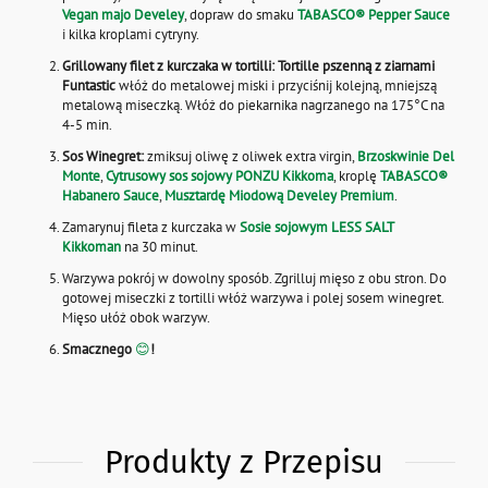
Vegan majo Develey
, dopraw do smaku
TABASCO® Pepper Sauce
i kilka kroplami cytryny.
Grillowany filet z kurczaka w tortilli:
Tortille pszenną z ziarnami
Funtastic
włóż do metalowej miski i przyciśnij kolejną, mniejszą
metalową miseczką. Włóż do piekarnika nagrzanego na 175°C na
4-5 min.
Sos Winegret:
zmiksuj oliwę z oliwek extra virgin,
Brzoskwinie Del
Monte
,
Cytrusowy sos sojowy PONZU Kikkoma
, kroplę
TABASCO®
Habanero Sauce
,
Musztardę Miodową Develey Premium
.
Zamarynuj fileta z kurczaka w
Sosie sojowym LESS SALT
Kikkoman
na 30 minut.
Warzywa pokrój w dowolny sposób. Zgrilluj mięso z obu stron. Do
gotowej miseczki z tortilli włóż warzywa i polej sosem winegret.
Mięso ułóż obok warzyw.
Smacznego
😊
!
Produkty z Przepisu