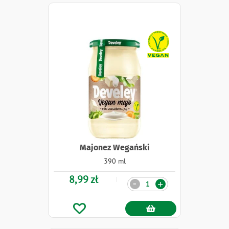
Naklejki
Majonez Wegański
390 ml
8,99 zł
Ilość
-
+