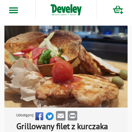
Przejdź
do
treści
Email
Print
Udostępnij:
Grillowany filet z kurczaka