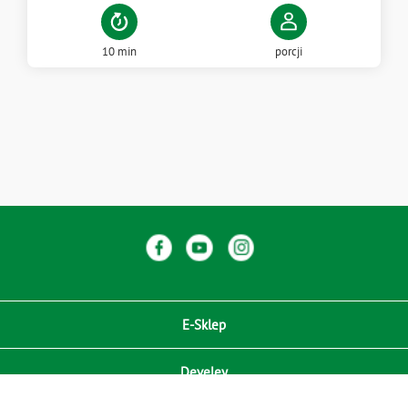
10 min
porcji
E-Sklep
Develey