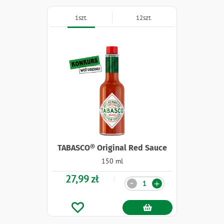
1szt.
12szt.
TABASCO® Original Red Sauce
150 ml
27,99 zł
Ilość
-
+