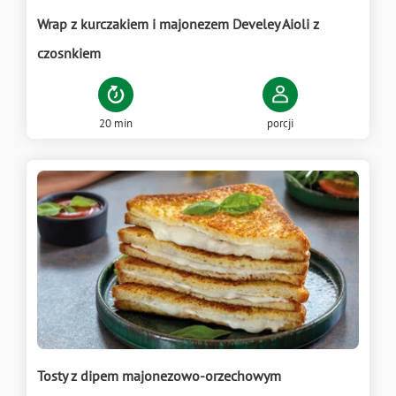
Wrap z kurczakiem i majonezem Develey Aioli z
czosnkiem
20 min
porcji
Tosty z dipem majonezowo-orzechowym