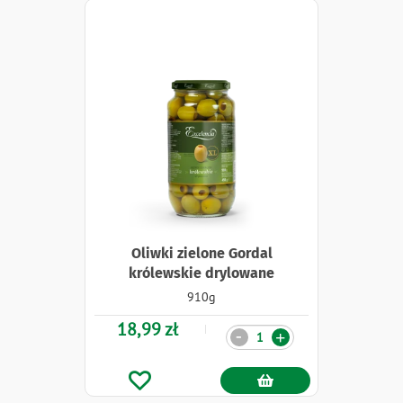
Oliwki zielone Gordal
królewskie drylowane
910g
18,99 zł
Ilość
-
+