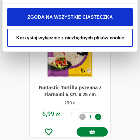
Więcej informacji o przetwarzaniu danych osobowych
jest w
Polityki prywatności
.
ZGODA NA WSZYSTKIE CIASTECZKA
Korzystaj wyłącznie z niezbędnych plików cookie
Funtastic Tortilla pszenna z
ziarnami 4 szt. x 25 cm
250 g
6,99 zł
Ilość
-
+