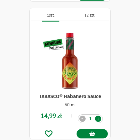
1szt.
12 szt.
TABASCO® Habanero Sauce
60 ml
14,99 zł
Ilość
-
+