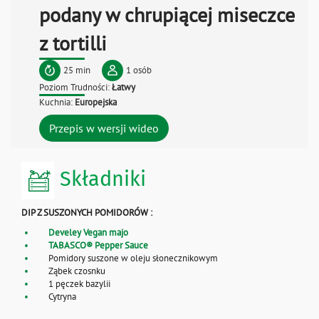
podany w chrupiącej miseczce
z tortilli
25 min
1 osób
Poziom Trudności:
Łatwy
Kuchnia:
Europejska
Przepis w wersji wideo
Składniki
DIP Z SUSZONYCH POMIDORÓW :
Develey Vegan majo
TABASCO® Pepper Sauce
Pomidory suszone w oleju słonecznikowym
Ząbek czosnku
1 pęczek bazylii
Cytryna