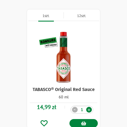
1szt.
12szt.
TABASCO® Original Red Sauce
60 ml
14,99 zł
Ilość
-
+