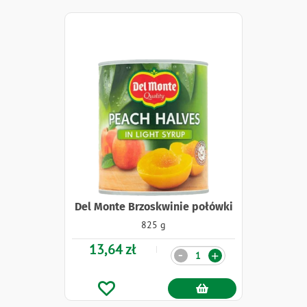
Del Monte Brzoskwinie połówki
825 g
13,64 zł
Ilość
-
+