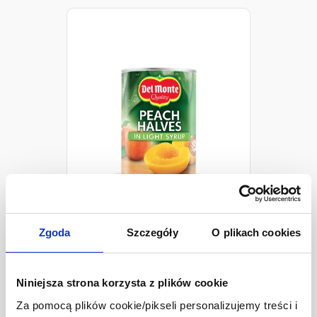
Del Monte Brzoskwinie połówki
420 g
Zgoda
Szczegóły
O plikach cookies
7,34 zł
Ilość
-
+
Niniejsza strona korzysta z plików cookie
Za pomocą plików cookie/pikseli personalizujemy treści i