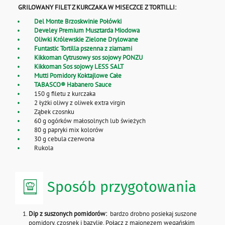
GRILOWANY FILET Z KURCZAKA W MISECZCE Z TORTILLI:
Del Monte Brzoskwinie Połówki
Develey Premium Musztarda Miodowa
Oliwki Królewskie Zielone Drylowane
Funtastic
Tortilla pszenna z ziarnami
Kikkoman Cytrusowy sos sojowy PONZU
Kikkoman Sos sojowy LESS SALT
Mutti Pomidory Koktajlowe Całe
TABASCO® Habanero Sauce
150 g filetu z kurczaka
2 łyżki oliwy z oliwek extra virgin
Ząbek czosnku
60 g ogórków małosolnych lub świeżych
80 g papryki mix kolorów
30 g cebula czerwona
Rukola
Sposób przygotowania
Dip z suszonych pomidorów:
bardzo drobno posiekaj suszone
pomidory, czosnek i bazylię. Połącz z majonezem wegańskim