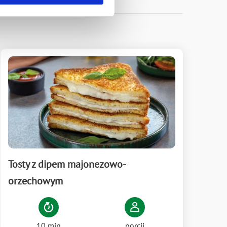
Tosty z dipem majonezowo-
orzechowym
10 min
porcji