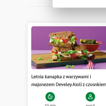
Letnia kanapka z warzywami i
majonezem Develey Aioli z czosnkie
10 min
porcji