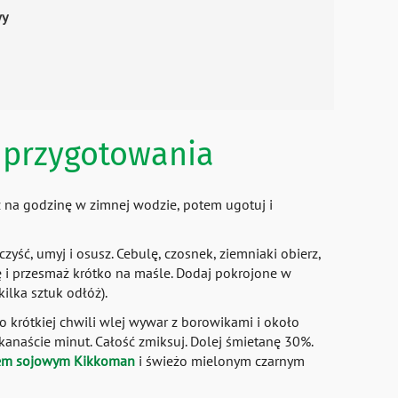
wy
przygotowania
 na godzinę w zimnej wodzie, potem ugotuj i
zyść, umyj i osusz. Cebulę, czosnek, ziemniaki obierz,
 i przesmaż krótko na maśle. Dodaj pokrojone w
kilka sztuk odłóż).
o krótkiej chwili wlej wywar z borowikami i około
ilkanaście minut. Całość zmiksuj. Dolej śmietanę 30%.
em sojowym Kikkoman
i świeżo mielonym czarnym