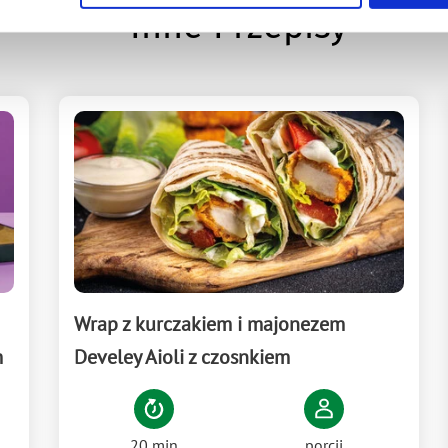
Inne Przepisy
Wrap z kurczakiem i majonezem
m
Develey Aioli z czosnkiem
20 min
porcji