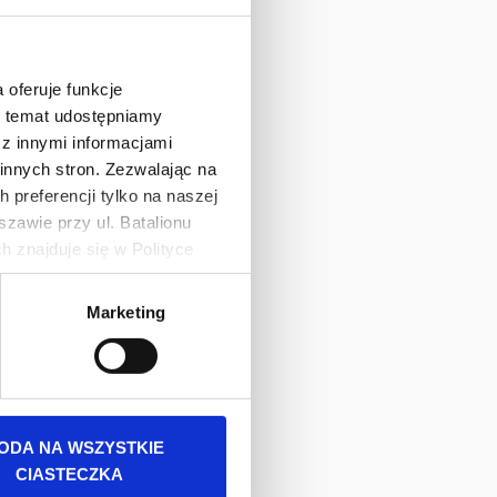
 oferuje funkcje
en temat udostępniamy
z innymi informacjami
innych stron. Zezwalając na
 preferencji tylko na naszej
zawie przy ul. Batalionu
 znajduje się w Polityce
 danych osobowych jest
Marketing
rszawa. Więcej informacji o
ODA NA WSZYSTKIE
CIASTECZKA