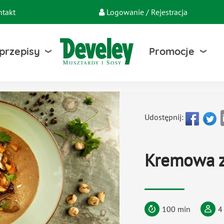
ntakt
Logowanie / Rejestracja
 przepisy
Promocje
Udostępnij:
Kremowa 
100 min
4