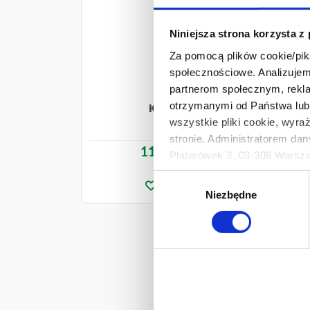
Niniejsza strona korzysta z
Za pomocą plików cookie/piks
społecznościowe. Analizujemy
partnerom społecznym, rekla
otrzymanymi od Państwa lub 
KIKKOMAN Sos sojowy
wszystkie pliki cookie, wyra
150 ml
stronie. Administratorem dan
11,99 zł
Ilość
-
Platerówek 3, 03-308 Warsza
+
Prywatności.
Wybór
Ten baner umożliwia ustawien
Niezbędne
zgody
Develey Polska Sp. z o.o z s
przetwarzaniu danych osobo