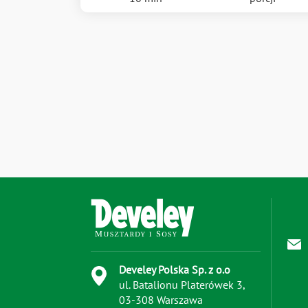
Develey Polska Sp. z o.o
ul. Batalionu Platerówek 3,
03-308 Warszawa