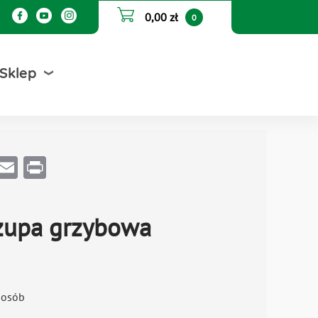
0,00 zł
0
Sklep
Email
Print
zupa grzybowa
 osób