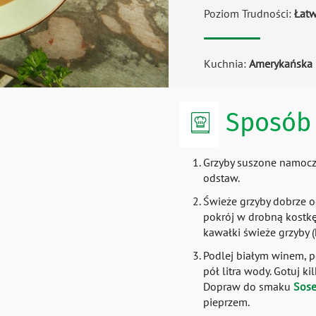
Poziom Trudności:
Łat
Kuchnia:
Amerykańska
Sposób 
Grzyby suszone namocz
odstaw.
Świeże grzyby dobrze oc
pokrój w drobną kostkę
kawałki świeże grzyby (
Podlej białym winem, p
pół litra wody. Gotuj k
Dopraw do smaku
Sos
pieprzem.