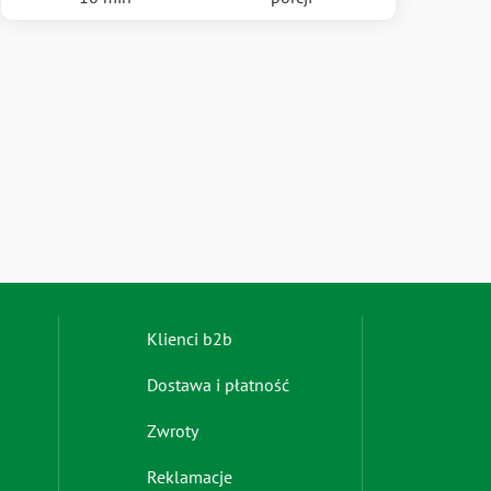
Footer
Klienci b2b
menu
Dostawa i płatność
-
right
Zwroty
Reklamacje