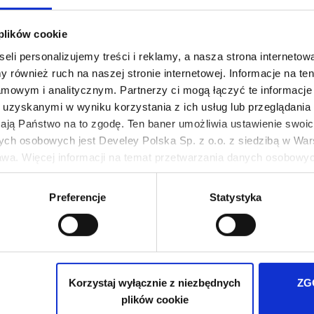
 plików cookie
eli personalizujemy treści i reklamy, a nasza strona internetowa
 również ruch na naszej stronie internetowej. Informacje na t
mowym i analitycznym. Partnerzy ci mogą łączyć te informacje 
uzyskanymi w wyniku korzystania z ich usług lub przeglądania 
żają Państwo na to zgodę. Ten baner umożliwia ustawienie swoich
ych osobowych jest Develey Polska Sp. z o.o. z siedzibą w Wars
wa. Więcej informacji na temat przetwarzania danych osobowych
ie Twoich preferencji tylko na naszej stronie. Administratorem
Preferencje
Statystyka
iedzibą w Warszawie przy ul. Batalionu Platerówek 3, 03-308 Wa
wych jest w
Polityki prywatności
.
Dodaj wszystko do koszyka
Korzystaj wyłącznie z niezbędnych
ZG
plików cookie