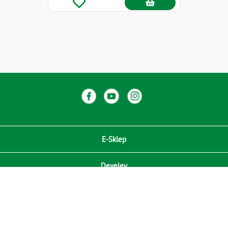
E-Sklep
Develey
Compliance / Zgodność
Media