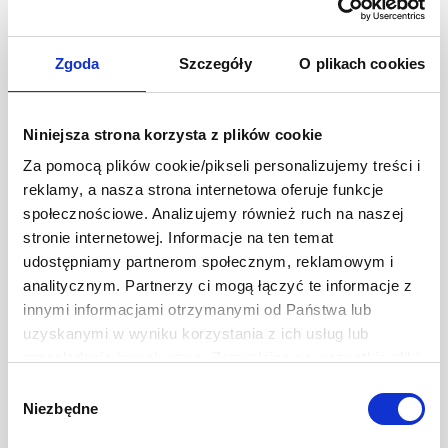
Zgoda
Szczegóły
O plikach cookies
Niniejsza strona korzysta z plików cookie
Za pomocą plików cookie/pikseli personalizujemy treści i
reklamy, a nasza strona internetowa oferuje funkcje
społecznościowe. Analizujemy również ruch na naszej
stronie internetowej. Informacje na ten temat
udostępniamy partnerom społecznym, reklamowym i
analitycznym. Partnerzy ci mogą łączyć te informacje z
innymi informacjami otrzymanymi od Państwa lub
Curtice Brothers Sos do
uzyskanymi w wyniku korzystania z ich usług lub
burgerów
przeglądania innych stron. Zezwalając na wszystkie pliki
420 ml
cookie, wyrażają Państwo na to zgodę. Ten baner
Wybór
umożliwia ustawienie swoich preferencji tylko na naszej
11,99 zł
Niezbędne
zgody
Ilość
-
+
stronie. Administratorem danych osobowych jest Develey