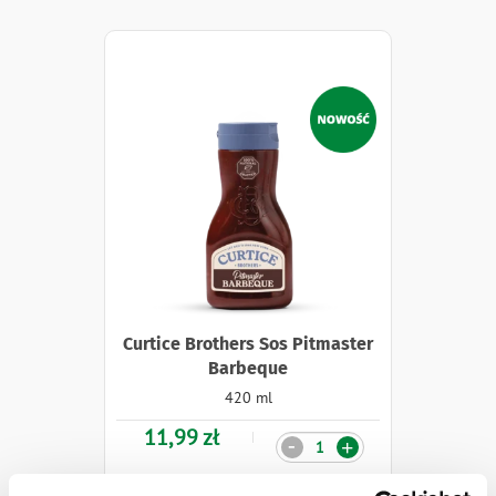
Naklejki
Curtice Brothers Sos Pitmaster
Barbeque
420 ml
11,99 zł
Ilość
-
+