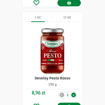
1 szt.
12 szt.
Develey Pesto Rosso
190 g
8,96 zł
Ilość
-
+