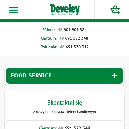
Przejdź
do
treści
Północ:
48
609
909
384
Centrum:
48
691
522
348
Południe:
48
691
520
312
FOOD SERVICE
Skontaktuj się
z naszym przedstawicielem handlowym
Centrum:
48
691
522
348