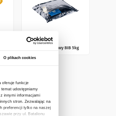
g
Sos Majonezowy BIB 5kg
O plikach cookies
 oferuje funkcje
en temat udostępniamy
z innymi informacjami
innych stron. Zezwalając na
 preferencji tylko na naszej
zawie przy ul. Batalionu