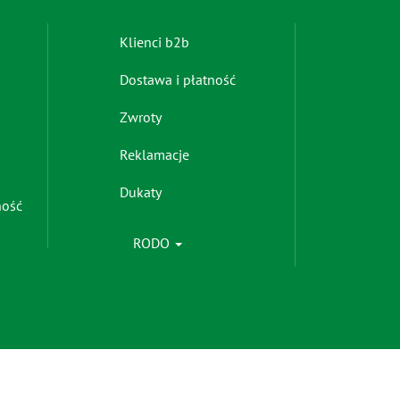
Footer
Klienci b2b
menu
Dostawa i płatność
-
right
Zwroty
Reklamacje
Dukaty
ność
RODO