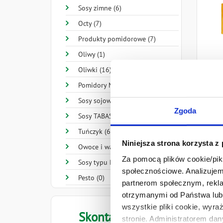
Sosy zimne (6)
Octy (7)
Produkty pomidorowe (7)
Oliwy (1)
Oliwki (16)
Pomidory Mutti (16)
Sosy sojowe Kikkoman® (14)
Zgoda
Sosy TABASCO® Brand (10)
Tuńczyk (6)
Niniejsza strona korzysta z
Owoce i warzywa (3)
Za pomocą plików cookie/piks
Sosy typu Relish (3)
społecznościowe. Analizujemy
Pesto (0)
partnerom społecznym, rekla
otrzymanymi od Państwa lub 
wszystkie pliki cookie, wyra
Skontaktuj się
stronie. Administratorem dan