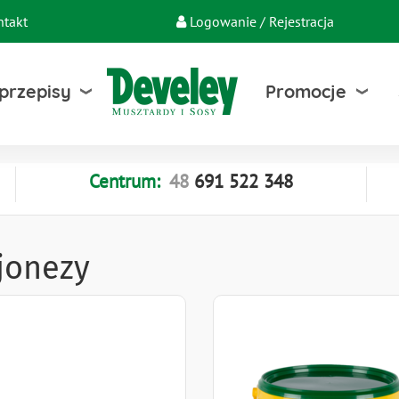
ntakt
Logowanie / Rejestracja
 przepisy
Promocje
Centrum:
48
691
522
348
jonezy