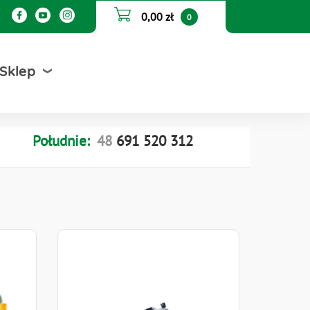
0,00 zł
0
Sklep
Południe:
48
691
520
312