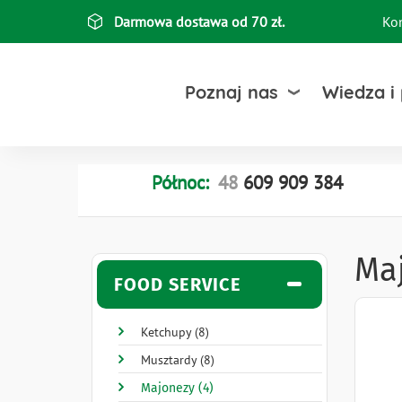
Przejdź
Darmowa dostawa od 70 zł.
Ko
Top
do
treści
bar
Poznaj nas
Wiedza i
Północ:
48
609
909
384
Ma
FOOD SERVICE
Ketchupy (8)
Musztardy (8)
Majonezy (4)