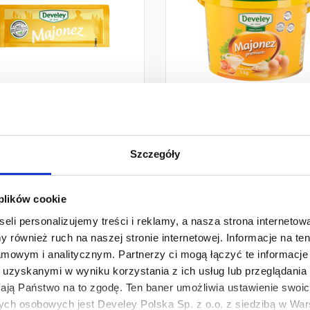
Majonez Saszetka 12ml
Majonez Premium 3k
Szczegóły
 plików cookie
eli personalizujemy treści i reklamy, a nasza strona internetowa
 również ruch na naszej stronie internetowej. Informacje na t
mowym i analitycznym. Partnerzy ci mogą łączyć te informacje 
uzyskanymi w wyniku korzystania z ich usług lub przeglądania 
żają Państwo na to zgodę. Ten baner umożliwia ustawienie swoich
ych osobowych jest Develey Polska Sp. z o.o. z siedzibą w Wars