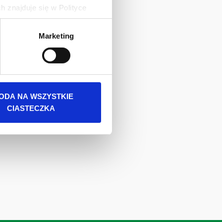
 znajduje się w Polityce
 danych osobowych jest
Marketing
rszawa. Więcej informacji o
ODA NA WSZYSTKIE
CIASTECZKA