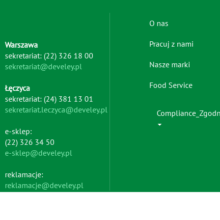
Footer
O nas
menu
Pracuj z nami
Warszawa
-
sekretariat: (22) 326 18 00
left
Nasze marki
sekretariat@develey.pl
Food Service
Łęczyca
sekretariat: (24) 381 13 01
sekretariat.leczyca@develey.pl
Compliance_Zgod
e-sklep:
(22) 326 34 50
e-sklep@develey.pl
reklamacje:
reklamacje@develey.pl