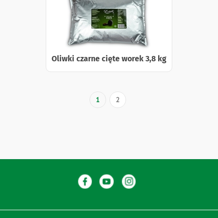
Oliwki czarne cięte worek 3,8 kg
Stronicowanie
Bieżąca
1
Strona
2
strona