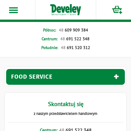
Przejdź
do
treści
Północ:
48
609
909
384
Centrum:
48
691
522
348
Południe:
48
691
520
312
FOOD SERVICE
Skontaktuj się
z naszym przedstawicielem handlowym
Centrum:
48
691
522
348