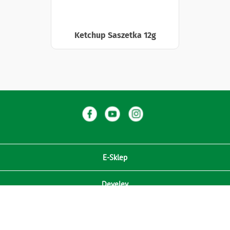
Ketchup Saszetka 12g
E-Sklep
Develey
Compliance / Zgodność