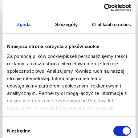
Zgoda
Szczegóły
O plikach cookies
Niniejsza strona korzysta z plików cookie
Za pomocą plików cookie/pikseli personalizujemy treści i
reklamy, a nasza strona internetowa oferuje funkcje
społecznościowe. Analizujemy również ruch na naszej
stronie internetowej. Informacje na ten temat
udostępniamy partnerom społecznym, reklamowym i
analitycznym. Partnerzy ci mogą łączyć te informacje z
innymi informacjami otrzymanymi od Państwa lub
uzyskanymi w wyniku korzystania z ich usług lub
przeglądania innych stron. Zezwalając na wszystkie pliki
cookie, wyrażają Państwo na to zgodę. Ten baner
Wybór
umożliwia ustawienie swoich preferencji tylko na naszej
Niezbędne
zgody
stronie. Administratorem danych osobowych jest Develey